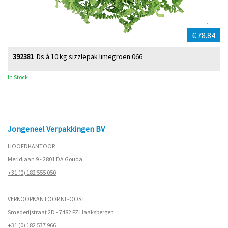
€ 78.84
392381
Ds à 10 kg sizzlepak limegroen 066
In Stock
Jongeneel Verpakkingen BV
HOOFDKANTOOR
Meridiaan 9 - 2801 DA Gouda
+31 (0) 182 555 050
VERKOOPKANTOOR NL-OOST
Smederijstraat 2D - 7482 PZ Haaksbergen
+31 (0) 182 537 966