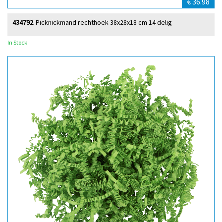
€ 36.98
434792
Picknickmand rechthoek 38x28x18 cm 14 delig
In Stock