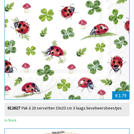
€ 1.79
612627
Pak à 20 servetten 33x33 cm 3 laags lieveheersbeestjes
In Stock