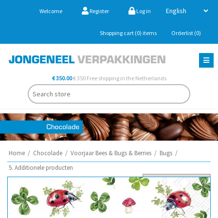
Welcome
Register
Log in
Shopping cart
(0)
items
Orderlist
(0)
€ 350.00
€ 350 Free shipping in the Netherlands
Home
/
Chocolade
/
Voorjaar Bees & Bugs & Berries
/
Bugs
/
5. Additionele producten
Sort by