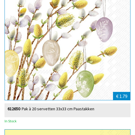
€ 1.79
612650
Pak à 20 servetten 33x33 cm Paastakken
In Stock