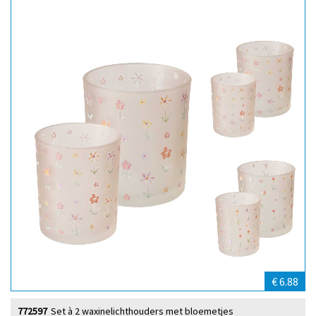
€ 6.88
772597
Set à 2 waxinelichthouders met bloemetjes