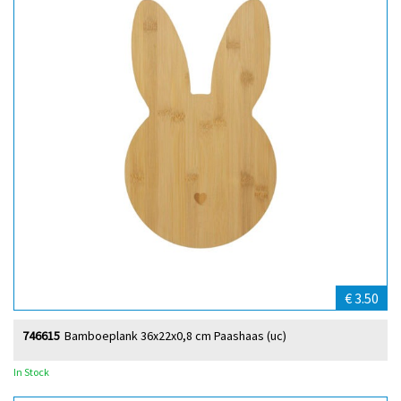
€ 3.50
746615
Bamboeplank 36x22x0,8 cm Paashaas (uc)
In Stock