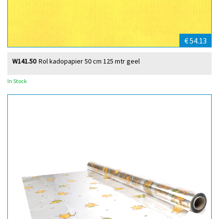
€ 54.13
W141.50
Rol kadopapier 50 cm 125 mtr geel
In Stock