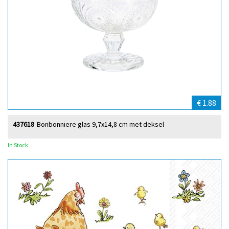
€ 1.88
437618
Bonbonniere glas 9,7x14,8 cm met deksel
In Stock