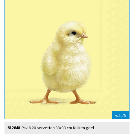
€ 1.79
612648
Pak à 20 servetten 33x33 cm Kuiken geel