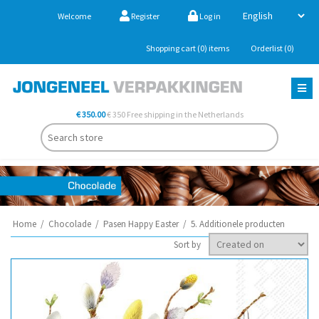
Welcome
Register
Log in
Shopping cart
(0)
items
Orderlist
(0)
€ 350.00
€ 350 Free shipping in the Netherlands
Home
/
Chocolade
/
Pasen Happy Easter
/
5. Additionele producten
Sort by