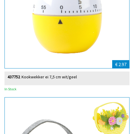
€ 2.97
437752
Kookwekker ei 7,5 cm wit/geel
In Stock