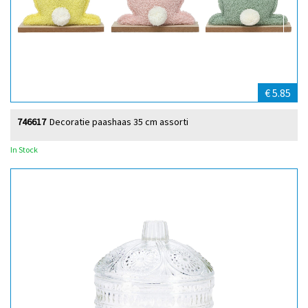
€ 5.85
746617
Decoratie paashaas 35 cm assorti
In Stock