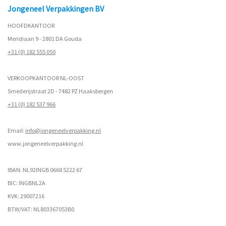
Jongeneel Verpakkingen BV
HOOFDKANTOOR
Meridiaan 9 - 2801 DA Gouda
+31 (0) 182 555 050
VERKOOPKANTOOR NL-OOST
Smederijstraat 2D - 7482 PZ Haaksbergen
+31 (0) 182 537 966
Email:
info@jongeneelverpakking.nl
www.
jongeneelverpakking.nl
IBAN: NL92INGB 0668 5222 67
BIC: INGBNL2A
KVK: 29007216
BTW/VAT: NL803367053B0