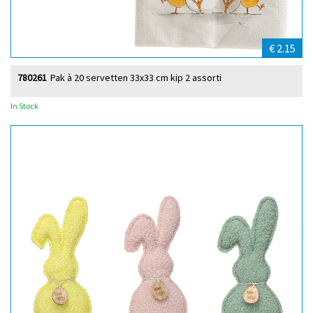
€ 2.15
780261
Pak à 20 servetten 33x33 cm kip 2 assorti
In Stock