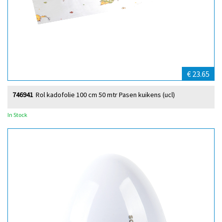
€ 23.65
746941
Rol kadofolie 100 cm 50 mtr Pasen kuikens (ucl)
In Stock