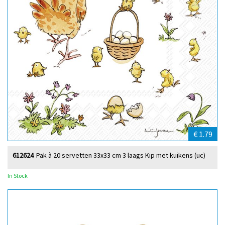
€ 1.79
612624
Pak à 20 servetten 33x33 cm 3 laags Kip met kuikens (uc)
In Stock