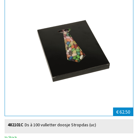
€ 62.50
482101C
Ds à 100 vulletter doosje Stropdas (uc)
In Stock