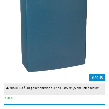
€ 80.45
476653B
Ds à 30 geschenkdoos 3 fles 34x27x9,5 cm unica blauw
In Stock