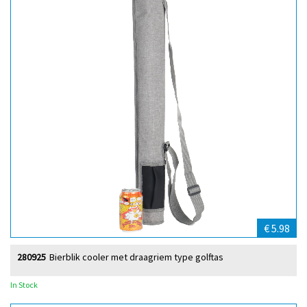
€ 5.98
280925
Bierblik cooler met draagriem type golftas
In Stock