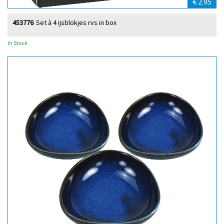
€ 2.95
453776
Set à 4 ijsblokjes rvs in box
In Stock