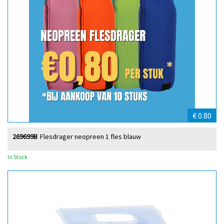
€ 0.80
269699B
Flesdrager neopreen 1 fles blauw
In Stock