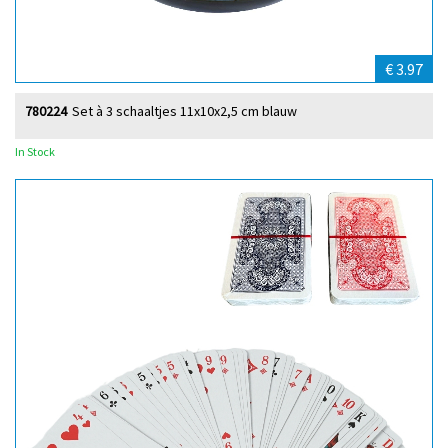
€ 3.97
780224
Set à 3 schaaltjes 11x10x2,5 cm blauw
In Stock