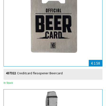
€ 1.58
437322
Creditcard flesopener Beercard
In Stock