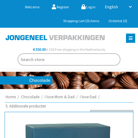
Welcome
Register
Log in
Shopping cart
(0)
items
Orderlist
(0)
€ 350.00
€ 350 Free shipping in the Netherlands
Home
/
Chocolade
/
I love Mom & Dad
/
I love Dad
/
5. Additionele producten
Sort by