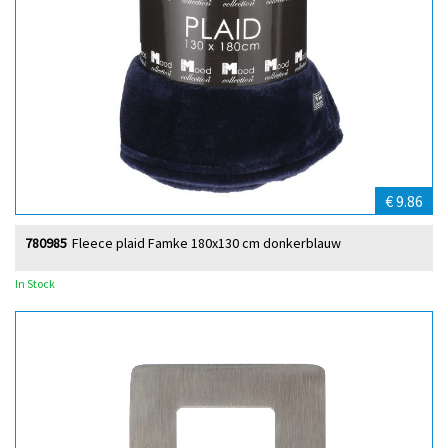
€ 9.86
780985
Fleece plaid Famke 180x130 cm donkerblauw
In Stock