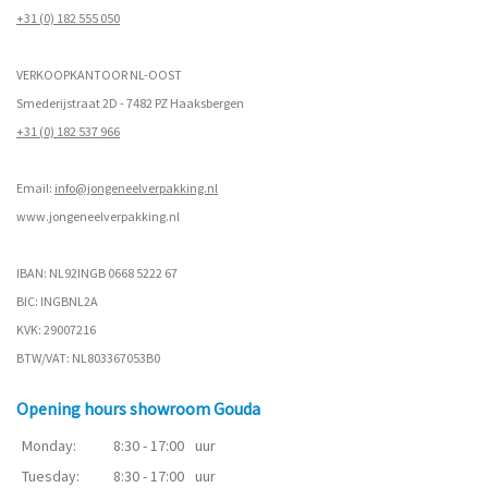
+31 (0) 182 555 050
VERKOOPKANTOOR NL-OOST
Smederijstraat 2D - 7482 PZ Haaksbergen
+31 (0) 182 537 966
Email:
info@jongeneelverpakking.nl
www.
jongeneelverpakking.nl
IBAN: NL92INGB 0668 5222 67
BIC: INGBNL2A
KVK: 29007216
BTW/VAT: NL803367053B0
Opening hours showroom Gouda
Monday:
8:30 - 17:00
uur
Tuesday:
8:30 - 17:00
uur