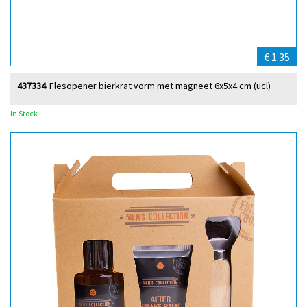
€ 1.35
437334
Flesopener bierkrat vorm met magneet 6x5x4 cm (ucl)
In Stock