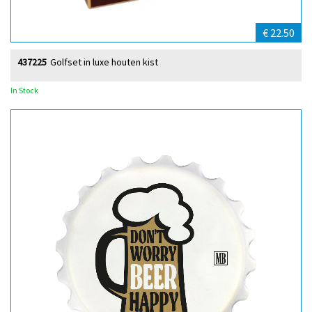
€ 22.50
437225
Golfset in luxe houten kist
In Stock