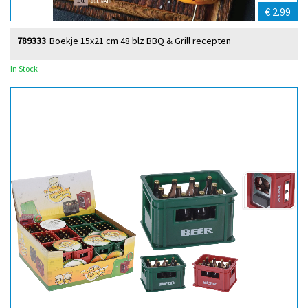
€ 2.99
789333
Boekje 15x21 cm 48 blz BBQ & Grill recepten
In Stock