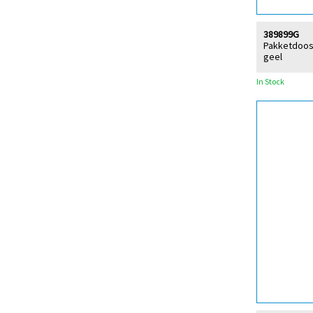
389899G
Pakketdoos 
geel
In Stock