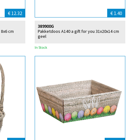
€ 12.32
€ 1.40
389900G
Ø 8x6 cm
Pakketdoos A140 a gift for you 31x20x14 cm
geel
In Stock