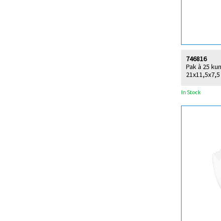
746816
Pak à 25 ku
21x11,5x7,5
In Stock