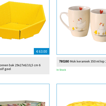
€ 63.00
780260
Mok keramiek 350 ml kip 
tonnen bak 29x27x6/10,5 cm 6
olf geel
In Stock