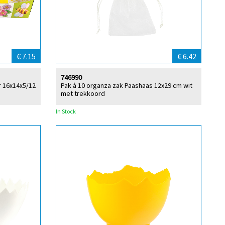
€ 7.15
€ 6.42
746990
r 16x14x5/12
Pak à 10 organza zak Paashaas 12x29 cm wit
met trekkoord
In Stock