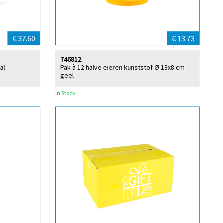
€ 37.60
€ 13.73
746812
al
Pak à 12 halve eieren kunststof Ø 13x8 cm
geel
In Stock