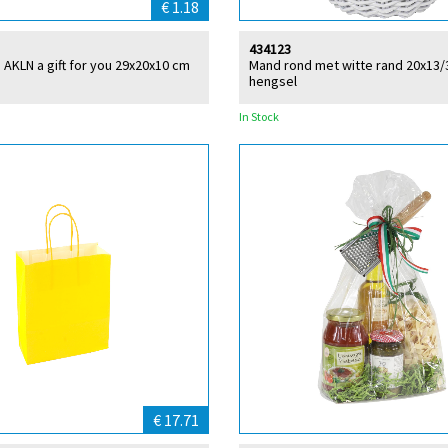
€ 1.18
434123
AKLN a gift for you 29x20x10 cm
Mand rond met witte rand 20x13
hengsel
In Stock
€ 17.71