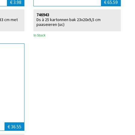
€ 3.98
€ 65.59
746943
/33 cm met
Ds à 25 kartonnen bak 23x20x9,5 cm
paaseieren (uc)
In Stock
€ 36.55