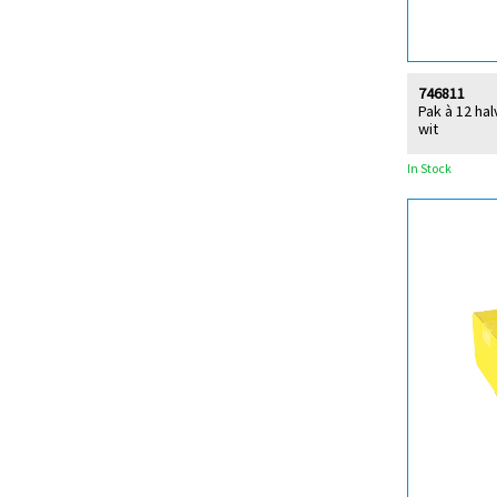
746811
Pak à 12 ha
wit
In Stock