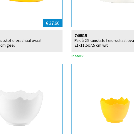
€ 37.60
746815
nststof eierschaal ovaal
Pak à 25 kunststof eierschaal ova
 cm geel
21x11,5x7,5 cm wit
In Stock