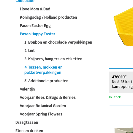
Chocolade
I love Mom & Dad
Koningsdag / Holland producten
Pasen Easter Egg
Pasen Happy Easter
1. Bonbon en chocolade verpakkingen
2. Lint
3. Knijpers, hangers en etiketten
4. Tassen, mokken en
pakketverpakkingen
476030F
5. Additionele producten
Ds à 25 kar
kant open g
Valentijn
In Stock
Voorjaar Bees & Bugs & Berries
Voorjaar Botanical Garden
Voorjaar Spring Flowers
Draagtassen
Eten en drinken