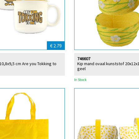
€ 2.79
746607
10,8x9,5 cm Are you Tokking to
Kip mand ovaal kunststof 20x12x
geel
In Stock