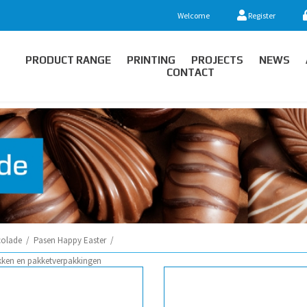
Welcome
Register
PRODUCT RANGE
PRINTING
PROJECTS
NEWS
CONTACT
olade
/
Pasen Happy Easter
/
kken en pakketverpakkingen