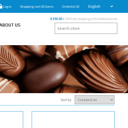
Log in
Shopping cart
(0)
items
Orderlist
(0)
€ 350.00
€ 350 Free shipping in the Netherlands
ABOUT US
Sort by