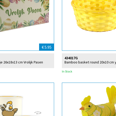
€ 5.95
434017G
je 26x18x13 cm Vrolijk Pasen
Bamboo basket round 20x10 cm 
In Stock