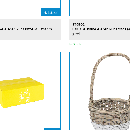
€ 13.73
746802
lve eieren kunststof Ø 13x8 cm
Pak à 20 halve eieren kunststof 
geel
In Stock