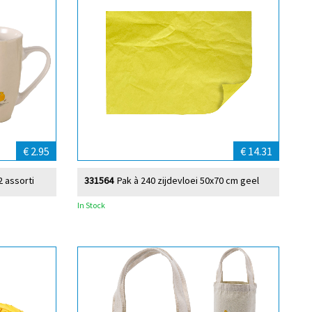
€ 2.95
€ 14.31
2 assorti
331564
Pak à 240 zijdevloei 50x70 cm geel
In Stock