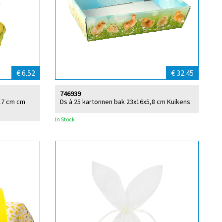
€ 6.52
€ 32.45
746939
17 cm cm
Ds à 25 kartonnen bak 23x16x5,8 cm Kuikens
In Stock