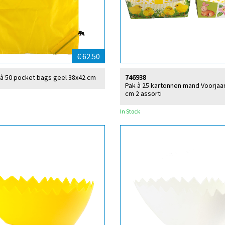
€ 62.50
 à 50 pocket bags geel 38x42 cm
746938
Pak à 25 kartonnen mand Voorjaa
cm 2 assorti
In Stock