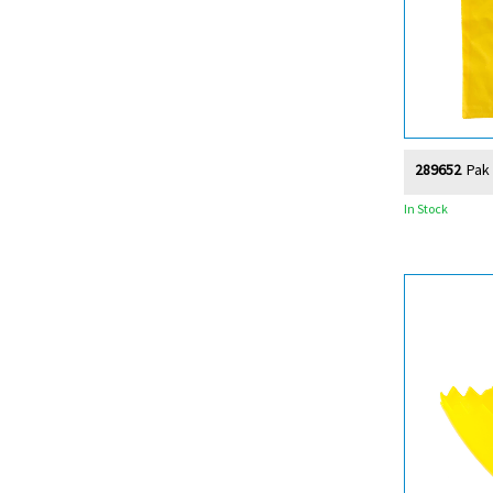
289652
Pak
In Stock