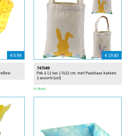
€ 0.99
€ 19.80
747049
yellow
Pak à 12 tas 17x22 cm. met Paashaas katoen
2 assorti (ucl)
In Stock