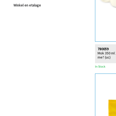
Winkel en etalage
780059
Mok 350 ml 
me? (uc)
In Stock