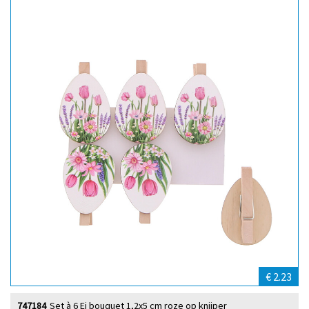
€ 2.23
747184
Set à 6 Ei bouquet 1,2x5 cm roze op knijper