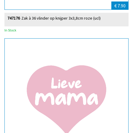
€ 7.90
747176
Zak à 36 vlinder op knijper 3x3,8cm roze (ucl)
In Stock