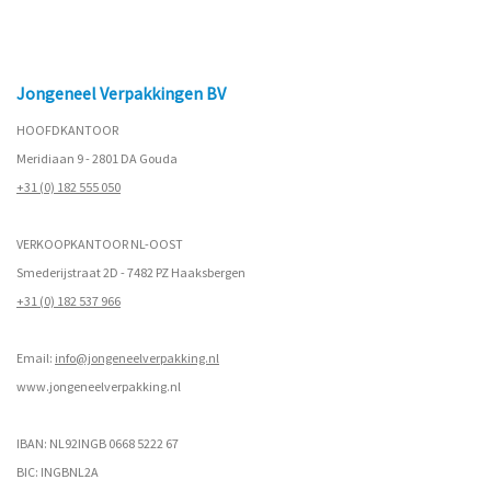
Jongeneel Verpakkingen BV
HOOFDKANTOOR
Meridiaan 9 - 2801 DA Gouda
+31 (0) 182 555 050
VERKOOPKANTOOR NL-OOST
Smederijstraat 2D - 7482 PZ Haaksbergen
+31 (0) 182 537 966
Email:
info@jongeneelverpakking.nl
www.
jongeneelverpakking.nl
IBAN: NL92INGB 0668 5222 67
BIC: INGBNL2A