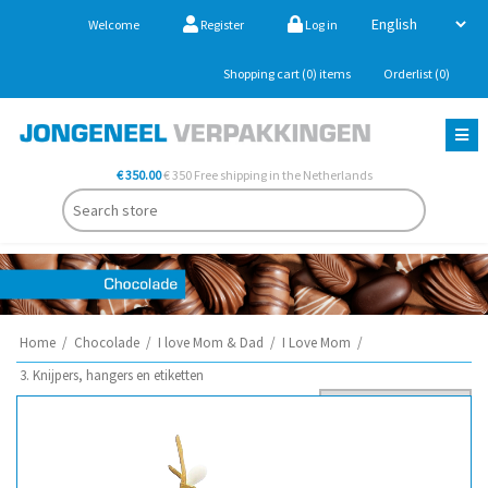
Welcome
Register
Log in
Shopping cart
(0)
items
Orderlist
(0)
€ 350.00
€ 350 Free shipping in the Netherlands
Home
/
Chocolade
/
I love Mom & Dad
/
I Love Mom
/
3. Knijpers, hangers en etiketten
Sort by