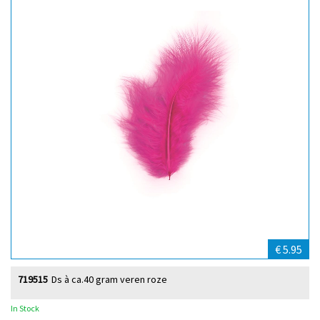
€ 5.95
719515
Ds à ca.40 gram veren roze
In Stock