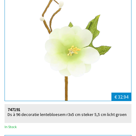
€ 32.94
747191
Ds à 96 decoratie lentebloesem r3x5 cm steker 5,5 cm licht groen
In Stock