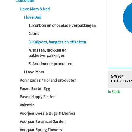
Chocolade
I love Mom & Dad
I love Dad
1. Bonbon en chocolade verpakkingen
2. Lint
3. Knijpers, hangers en etiketten
4. Tassen, mokken en
pakketverpakkingen
5. Additionele producten
I Love Mom
548964
Koningsdag / Holland producten
Ds à 250 ka
Pasen Easter Egg
In Stock
Pasen Happy Easter
Valentijn
Voorjaar Bees & Bugs & Berries
Voorjaar Botanical Garden
Voorjaar Spring Flowers