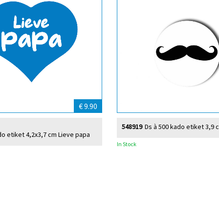
€ 9.90
548919
Ds à 500 kado etiket 3,9 
do etiket 4,2x3,7 cm Lieve papa
In Stock