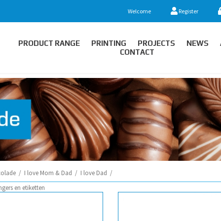
Welcome
Register
PRODUCT RANGE
PRINTING
PROJECTS
NEWS
CONTACT
olade
/
I love Mom & Dad
/
I love Dad
/
ngers en etiketten