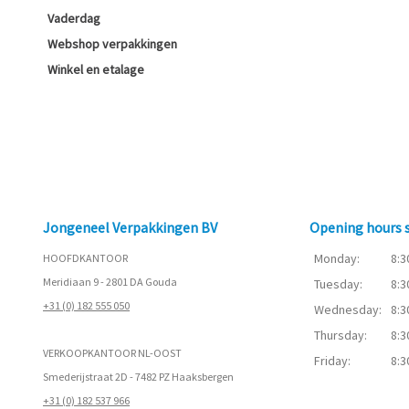
Vaderdag
Webshop verpakkingen
Winkel en etalage
Jongeneel Verpakkingen BV
Opening hours
Monday:
8:3
HOOFDKANTOOR
Meridiaan 9 - 2801 DA Gouda
Tuesday:
8:3
+31 (0) 182 555 050
Wednesday:
8:3
Thursday:
8:3
VERKOOPKANTOOR NL-OOST
Friday:
8:3
Smederijstraat 2D - 7482 PZ Haaksbergen
+31 (0) 182 537 966