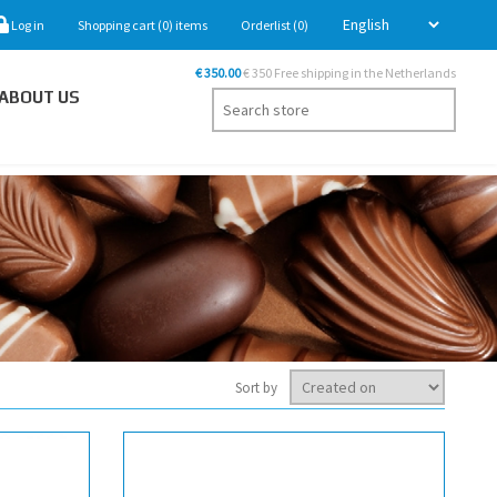
Log in
Shopping cart
(0)
items
Orderlist
(0)
€ 350.00
€ 350 Free shipping in the Netherlands
ABOUT US
Sort by