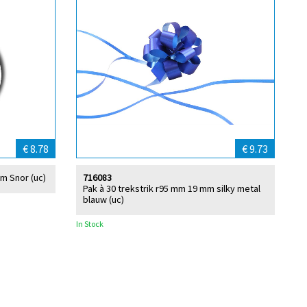
€ 8.78
€ 9.73
cm Snor (uc)
716083
Pak à 30 trekstrik r95 mm 19 mm silky metal
blauw (uc)
In Stock