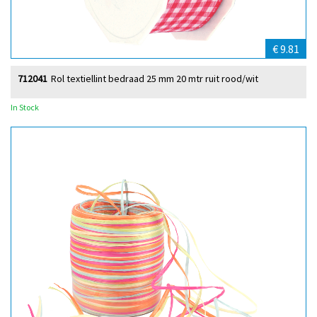
€ 9.81
712041
Rol textiellint bedraad 25 mm 20 mtr ruit rood/wit
In Stock