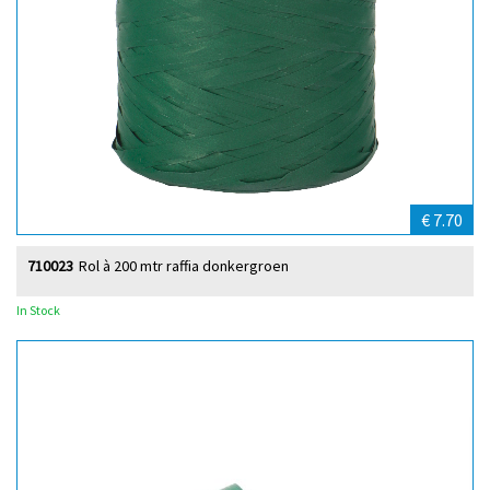
€ 7.70
710023
Rol à 200 mtr raffia donkergroen
In Stock