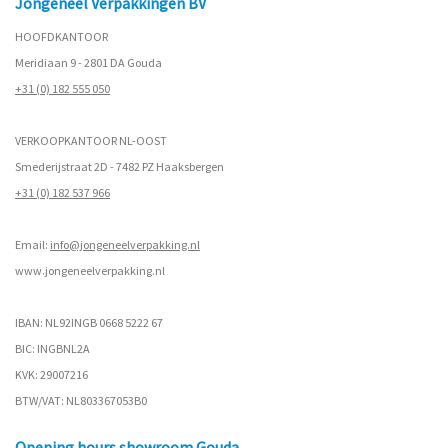
Jongeneel Verpakkingen BV
HOOFDKANTOOR
Meridiaan 9 - 2801 DA Gouda
+31 (0) 182 555 050
VERKOOPKANTOOR NL-OOST
Smederijstraat 2D - 7482 PZ Haaksbergen
+31 (0) 182 537 966
Email:
info@jongeneelverpakking.nl
www.
jongeneelverpakking.nl
IBAN: NL92INGB 0668 5222 67
BIC: INGBNL2A
KVK: 29007216
BTW/VAT: NL803367053B0
Opening hours showroom Gouda