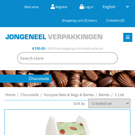
Welcome
Register
Log in
Shopping cart
(0)
items
Orderlist
(0)
€ 350.00
€ 350 Free shipping in the Netherlands
Home
/
Chocolade
/
Voorjaar Bees & Bugs & Berries
/
Berries
/
2. Lint
Sort by