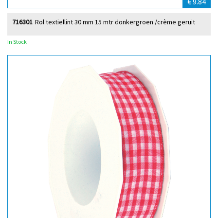
€ 9.84
716301
Rol textiellint 30 mm 15 mtr donkergroen /crème geruit
In Stock