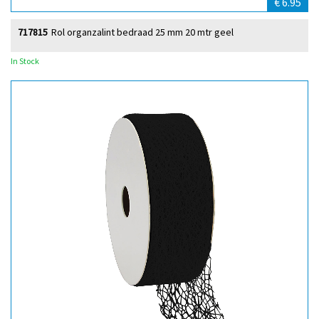
€ 6.95
717815
Rol organzalint bedraad 25 mm 20 mtr geel
In Stock