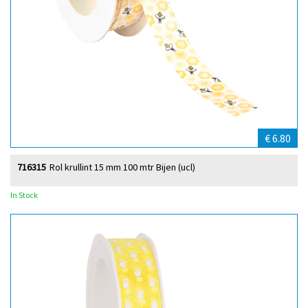
€ 6.80
716315
Rol krullint 15 mm 100 mtr Bijen (ucl)
In Stock