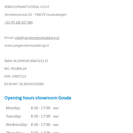
VERKOOPKANTOOR NL-OOST
Smederijstraat 2D - 7482 PZ Haaksbergen
+31 (0) 182 537 966
Email:
info@jongeneelverpakking.nl
www.
jongeneelverpakking.nl
IBAN: NL92INGB 0668 5222 67
BIC: INGBNL2A
KVK: 29007216
BTW/VAT: NL803367053B0
Opening hours showroom Gouda
Monday:
8:30 - 17:00
uur
Tuesday:
8:30 - 17:00
uur
Wednesday:
8:30 - 17:00
uur
Thursday:
8:30 - 17:00
uur