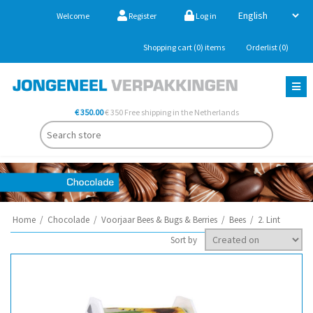
Welcome
Register
Log in
Shopping cart
(0)
items
Orderlist
(0)
€ 350.00
€ 350 Free shipping in the Netherlands
Home
/
Chocolade
/
Voorjaar Bees & Bugs & Berries
/
Bees
/
2. Lint
Sort by