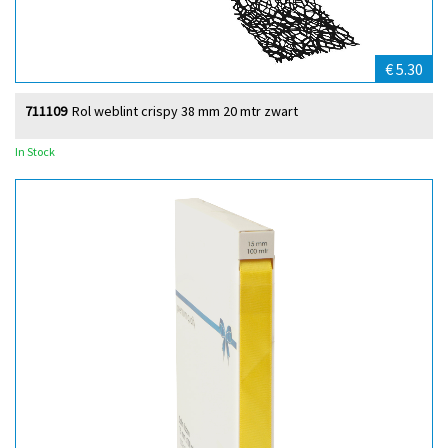
€ 5.30
711109
Rol weblint crispy 38 mm 20 mtr zwart
In Stock