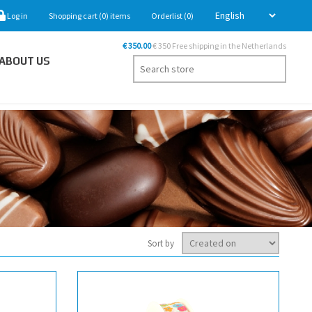
Log in
Shopping cart
(0)
items
Orderlist
(0)
€ 350.00
€ 350 Free shipping in the Netherlands
ABOUT US
Sort by