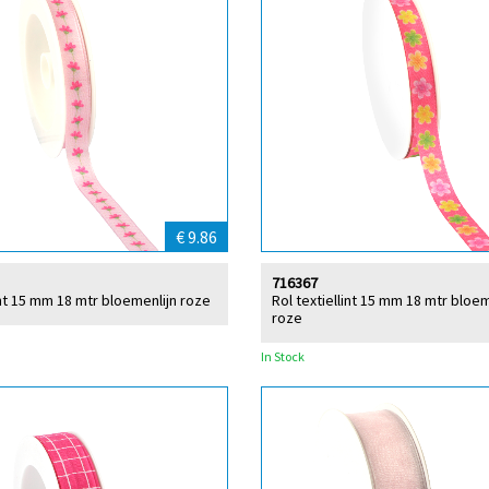
€ 9.86
716367
int 15 mm 18 mtr bloemenlijn roze
Rol textiellint 15 mm 18 mtr blo
roze
In Stock