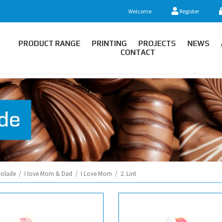
Welcome
Register
PRODUCT RANGE
PRINTING
PROJECTS
NEWS
CONTACT
olade
/
I love Mom & Dad
/
I Love Mom
/
2. Lint