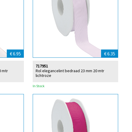
€ 6.95
€ 6.35
717951
0 mtr
Rol elegancelint bedraad 23 mm 20 mtr
lichtroze
In Stock