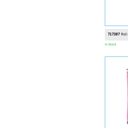
717387
Rol 
In Stock