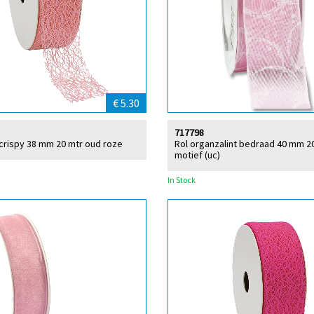
€ 5.30
717798
 crispy 38 mm 20 mtr oud roze
Rol organzalint bedraad 40 mm 2
motief (uc)
In Stock