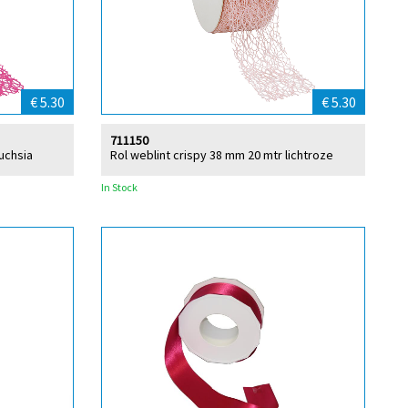
€ 5.30
€ 5.30
711150
uchsia
Rol weblint crispy 38 mm 20 mtr lichtroze
In Stock