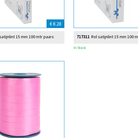
€ 8.28
satijnlint 15 mm 100 mtr paars
717311
Rol satijnlint 15 mm 100 m
In Stock