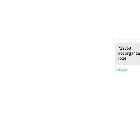
717853
Rol organza
roze
In Stock