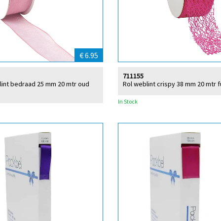
€ 6.95
711155
lint bedraad 25 mm 20 mtr oud
Rol weblint crispy 38 mm 20 mtr f
In Stock