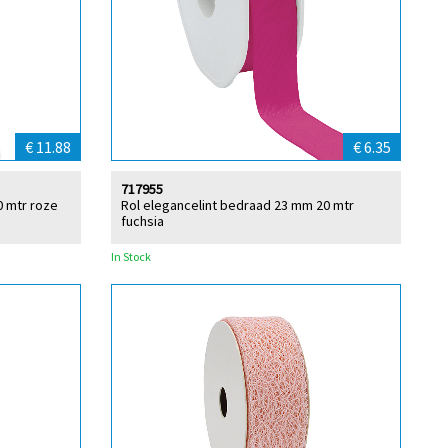
€ 11.88
€ 6.35
717955
0 mtr roze
Rol elegancelint bedraad 23 mm 20 mtr
fuchsia
In Stock