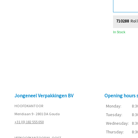
710288
Rol 
In Stock
Jongeneel Verpakkingen BV
Opening hours
Monday:
8:3
HOOFDKANTOOR
Meridiaan 9 - 2801 DA Gouda
Tuesday:
8:3
+31 (0) 182 555 050
Wednesday:
8:3
Thursday:
8:3
VERKOOPKANTOOR NL-OOST