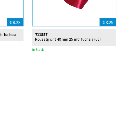
€ 8.28
€ 3.25
tr fuchsia
711587
Rol satijnlint 40 mm 25 mtr fuchsia (uc)
In Stock