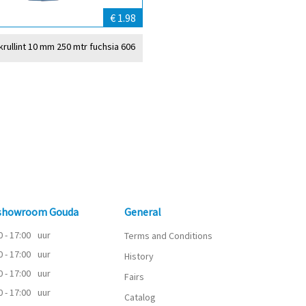
€ 1.98
krullint 10 mm 250 mtr fuchsia 606
 showroom Gouda
General
0 - 17:00
uur
Terms and Conditions
0 - 17:00
uur
History
0 - 17:00
uur
Fairs
0 - 17:00
uur
Catalog