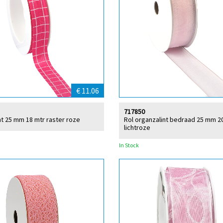
€ 11.06
717850
int 25 mm 18 mtr raster roze
Rol organzalint bedraad 25 mm 2
lichtroze
In Stock