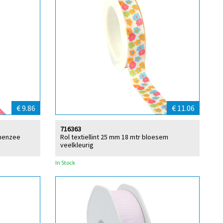
€ 9.86
€ 11.06
716363
emenzee
Rol textiellint 25 mm 18 mtr bloesem
veelkleurig
In Stock