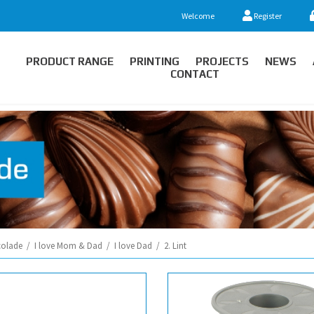
Welcome
Register
PRODUCT RANGE
PRINTING
PROJECTS
NEWS
CONTACT
olade
/
I love Mom & Dad
/
I love Dad
/
2. Lint