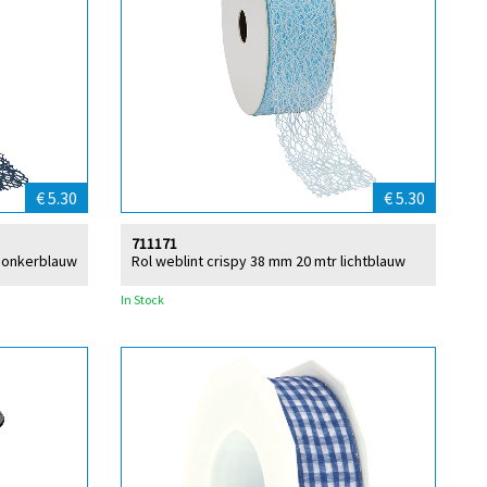
€ 5.30
€ 5.30
711171
 donkerblauw
Rol weblint crispy 38 mm 20 mtr lichtblauw
In Stock