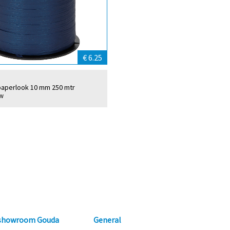
€ 6.25
t paperlook 10 mm 250 mtr
w
 showroom Gouda
General