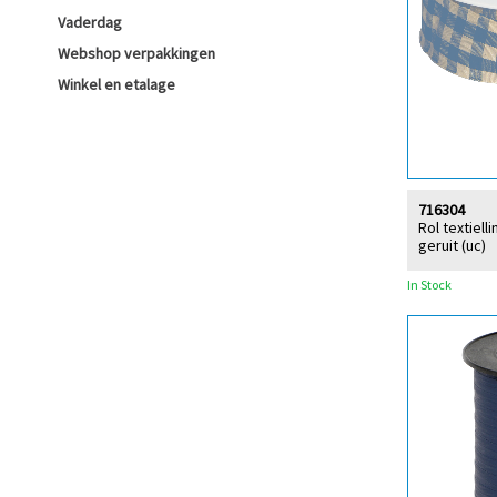
Vaderdag
Webshop verpakkingen
Winkel en etalage
716304
Rol textiel
geruit (uc)
In Stock