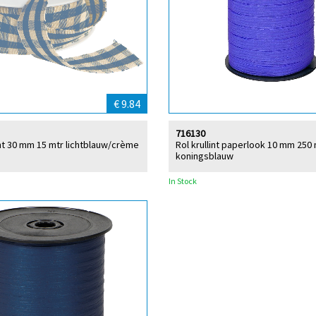
€ 9.84
716130
lint 30 mm 15 mtr lichtblauw/crème
Rol krullint paperlook 10 mm 250 
koningsblauw
In Stock