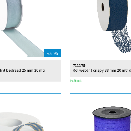
€ 6.95
711179
lint bedraad 25 mm 20 mtr
Rol weblint crispy 38 mm 20 mtr
In Stock