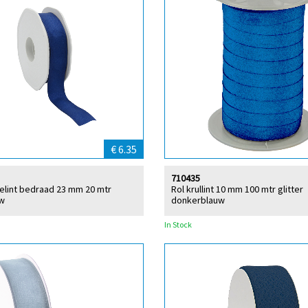
€ 6.35
710435
elint bedraad 23 mm 20 mtr
Rol krullint 10 mm 100 mtr glitter
w
donkerblauw
In Stock