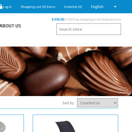
Log in
Shopping cart
(0)
items
Orderlist
(0)
€ 350.00
€ 350 Free shipping in the Netherlands
ABOUT US
Sort by