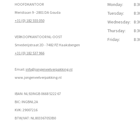
Monday:
8:3
HOOFDKANTOOR
Meridiaan 9 - 2801 DA Gouda
Tuesday:
8:3
+31 (0) 182 555 050
Wednesday:
8:3
Thursday:
8:3
VERKOOPKANTOOR NL-OOST
Friday:
8:3
Smederijstraat 2D - 7482 PZ Haaksbergen
+31 (0) 182 537 966
Email:
info@jongeneelverpakking.nl
www.
jongeneelverpakking.nl
IBAN: NL92INGB 0668 5222 67
BIC: INGBNL2A
KVK: 29007216
BTW/VAT: NL803367053B0