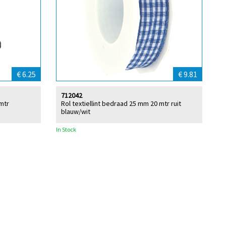
€ 6.25
€ 9.81
712042
mtr
Rol textiellint bedraad 25 mm 20 mtr ruit
blauw/wit
In Stock