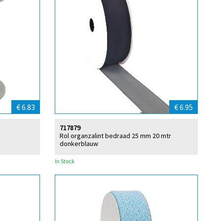
€ 6.83
€ 6.95
717879
Rol organzalint bedraad 25 mm 20 mtr
donkerblauw
In Stock