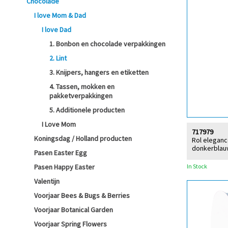
Chocolade
I love Mom & Dad
I love Dad
1. Bonbon en chocolade verpakkingen
2. Lint
3. Knijpers, hangers en etiketten
4. Tassen, mokken en
pakketverpakkingen
5. Additionele producten
I Love Mom
717979
Koningsdag / Holland producten
Rol eleganc
donkerblau
Pasen Easter Egg
In Stock
Pasen Happy Easter
Valentijn
Voorjaar Bees & Bugs & Berries
Voorjaar Botanical Garden
Voorjaar Spring Flowers