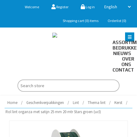
Welcome
Register
Log in
Shopping cart
(0)
items
Orderlist
(0)
ASSORTIM
BEDRUKK
NIEUWS
OVER
ONS
CONTACT
Home
/
Geschenkverpakkingen
/
Lint
/
Thema lint
/
Kerst
/
Rol lint organza met satijn 25 mm 20 mtr Stars groen (ucl)