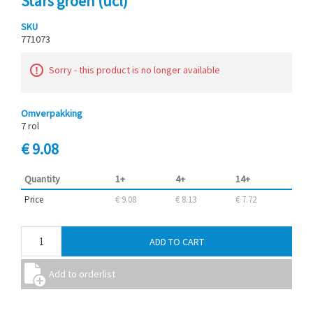
Stars groen (ucl)
SKU
771073
Sorry - this product is no longer available
Omverpakking
7 rol
€ 9.08
Quantity
1+
4+
14+
Price
€ 9.08
€ 8.13
€ 7.72