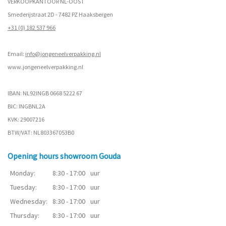
VERKOOPKANTOOR NL-OOST
Smederijstraat 2D - 7482 PZ Haaksbergen
+31 (0) 182 537 966
Email:
info@jongeneelverpakking.nl
www.
jongeneelverpakking.nl
IBAN: NL92INGB 0668 5222 67
BIC: INGBNL2A
KVK: 29007216
BTW/VAT: NL803367053B0
Opening hours showroom Gouda
Monday:
8:30 - 17:00
uur
Tuesday:
8:30 - 17:00
uur
Wednesday:
8:30 - 17:00
uur
Thursday:
8:30 - 17:00
uur