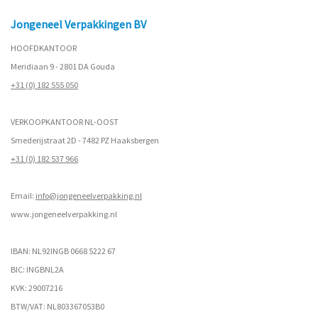
Jongeneel Verpakkingen BV
HOOFDKANTOOR
Meridiaan 9 - 2801 DA Gouda
+31 (0) 182 555 050
VERKOOPKANTOOR NL-OOST
Smederijstraat 2D - 7482 PZ Haaksbergen
+31 (0) 182 537 966
Email:
info@jongeneelverpakking.nl
www.
jongeneelverpakking.nl
IBAN: NL92INGB 0668 5222 67
BIC: INGBNL2A
KVK: 29007216
BTW/VAT: NL803367053B0