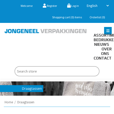
Welcome
Register
Log in
Shopping cart
(0)
items
Orderlist
(0)
ASSORTIM
BEDRUKK
NIEUWS
OVER
ONS
CONTACT
Home
/
Draagtassen