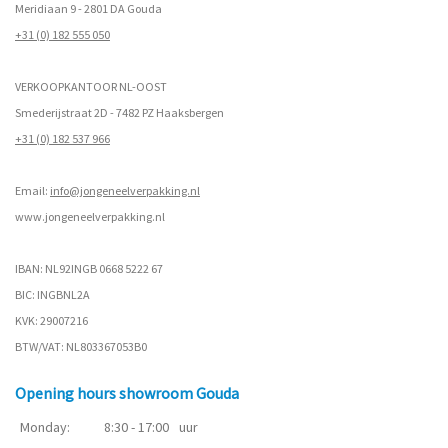
Meridiaan 9 - 2801 DA Gouda
+31 (0) 182 555 050
VERKOOPKANTOOR NL-OOST
Smederijstraat 2D - 7482 PZ Haaksbergen
+31 (0) 182 537 966
Email:
info@jongeneelverpakking.nl
www.
jongeneelverpakking.nl
IBAN: NL92INGB 0668 5222 67
BIC: INGBNL2A
KVK: 29007216
BTW/VAT: NL803367053B0
Opening hours showroom Gouda
Monday:
8:30 - 17:00
uur