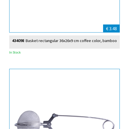
€ 3.48
434098
Basket rectangular 36x26x9 cm coffee color, bamboo
In Stock