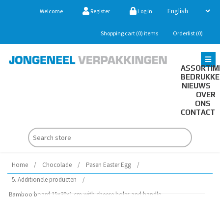
Welcome
Register
Log in
Shopping cart
(0)
items
Orderlist
(0)
ASSORTIM
BEDRUKK
NIEUWS
OVER
ONS
CONTACT
Home
/
Chocolade
/
Pasen Easter Egg
/
5. Additionele producten
/
Bamboo board 15x30x1 cm with cheese holes and handle