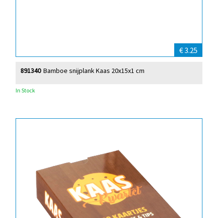
€ 3.25
891340
Bamboe snijplank Kaas 20x15x1 cm
In Stock