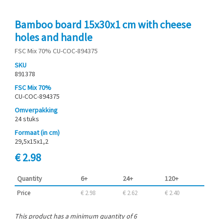
Bamboo board 15x30x1 cm with cheese
holes and handle
FSC Mix 70% CU-COC-894375
SKU
891378
FSC Mix 70%
CU-COC-894375
Omverpakking
24 stuks
Formaat (in cm)
29,5x15x1,2
€ 2.98
Quantity
6+
24+
120+
Price
€ 2.98
€ 2.62
€ 2.40
This product has a minimum quantity of 6