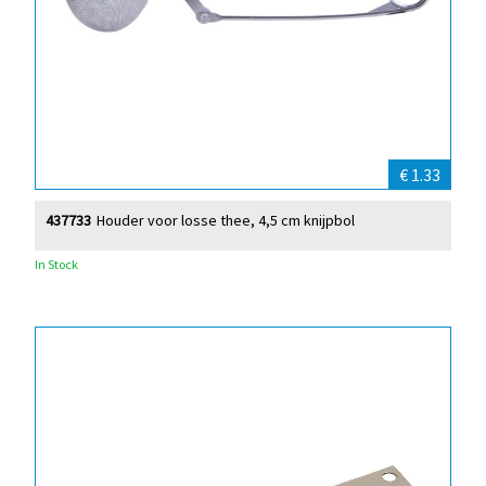
€ 1.33
437733
Houder voor losse thee, 4,5 cm knijpbol
In Stock