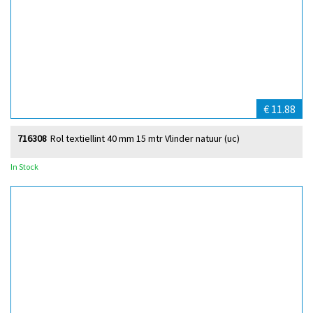
€ 11.88
716308
Rol textiellint 40 mm 15 mtr Vlinder natuur (uc)
In Stock