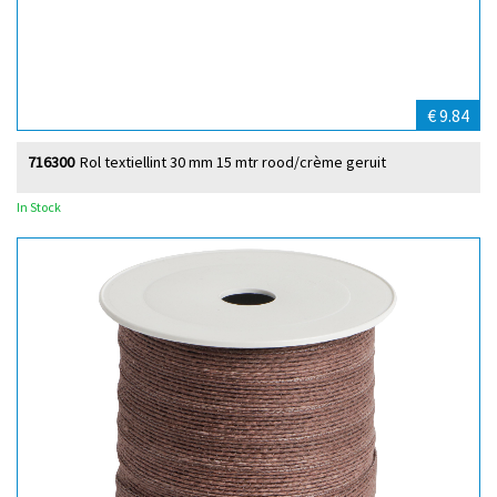
€ 9.84
716300
Rol textiellint 30 mm 15 mtr rood/crème geruit
In Stock