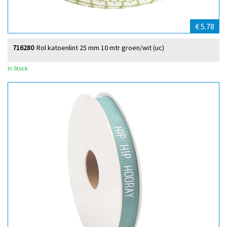
€ 5.78
716280
Rol katoenlint 25 mm 10 mtr groen/wit (uc)
In Stock