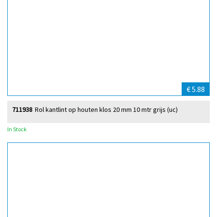
€ 5.88
711938
Rol kantlint op houten klos 20 mm 10 mtr grijs (uc)
In Stock