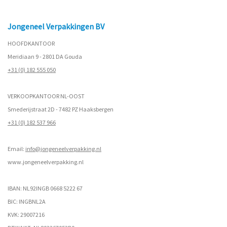
Jongeneel Verpakkingen BV
HOOFDKANTOOR
Meridiaan 9 - 2801 DA Gouda
+31 (0) 182 555 050
VERKOOPKANTOOR NL-OOST
Smederijstraat 2D - 7482 PZ Haaksbergen
+31 (0) 182 537 966
Email:
info@jongeneelverpakking.nl
www.
jongeneelverpakking.nl
IBAN: NL92INGB 0668 5222 67
BIC: INGBNL2A
KVK: 29007216