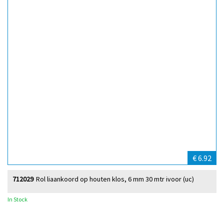
€ 6.92
712029
Rol liaankoord op houten klos, 6 mm 30 mtr ivoor (uc)
In Stock