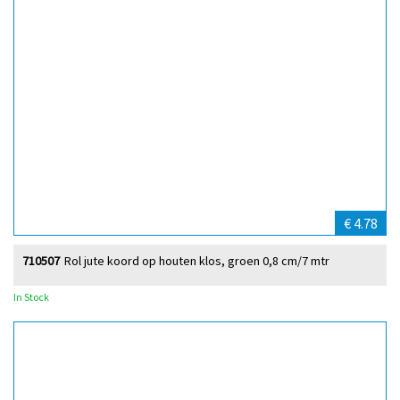
€ 4.78
710507
Rol jute koord op houten klos, groen 0,8 cm/7 mtr
In Stock