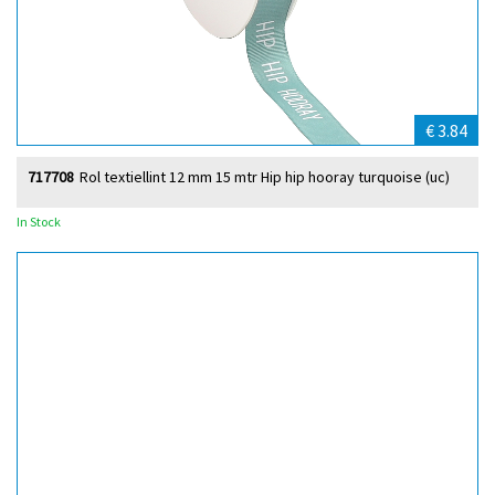
€ 3.84
717708
Rol textiellint 12 mm 15 mtr Hip hip hooray turquoise (uc)
In Stock