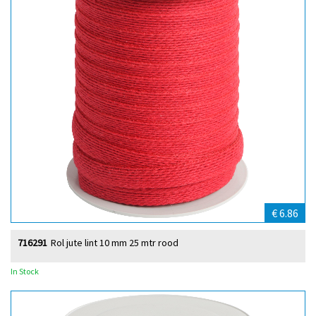
€ 6.86
716291
Rol jute lint 10 mm 25 mtr rood
In Stock