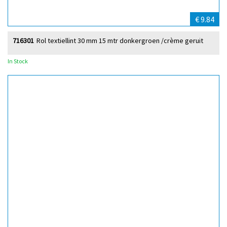
€ 9.84
716301
Rol textiellint 30 mm 15 mtr donkergroen /crème geruit
In Stock