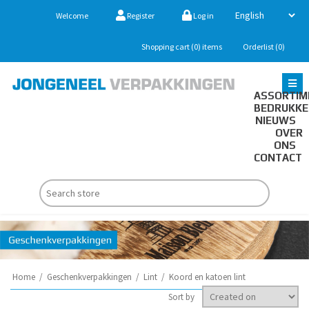
Welcome
Register
Log in
Shopping cart
(0)
items
Orderlist
(0)
ASSORTIM
BEDRUKK
NIEUWS
OVER
ONS
CONTACT
Home
/
Geschenkverpakkingen
/
Lint
/
Koord en katoen lint
Sort by