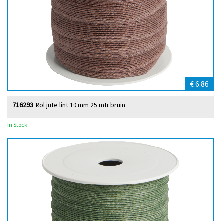
€ 6.86
716293
Rol jute lint 10 mm 25 mtr bruin
In Stock