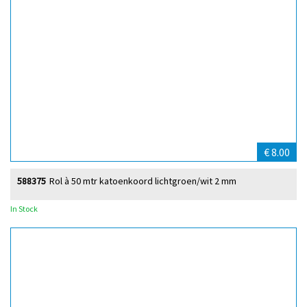
€ 8.00
588375
Rol à 50 mtr katoenkoord lichtgroen/wit 2 mm
In Stock