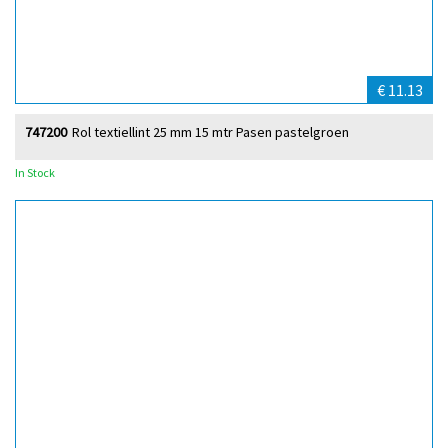
€ 11.13
747200
Rol textiellint 25 mm 15 mtr Pasen pastelgroen
In Stock