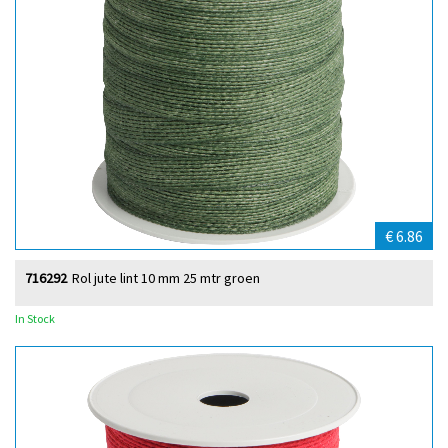
€ 6.86
716292
Rol jute lint 10 mm 25 mtr groen
In Stock