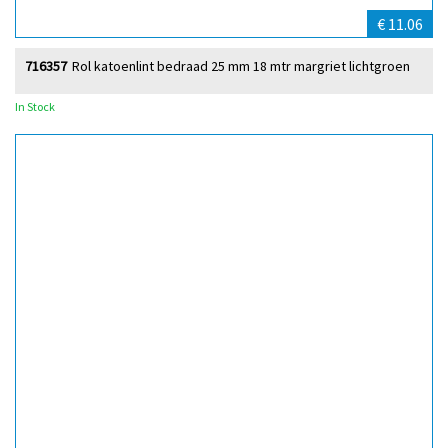
€ 11.06
716357
Rol katoenlint bedraad 25 mm 18 mtr margriet lichtgroen
In Stock