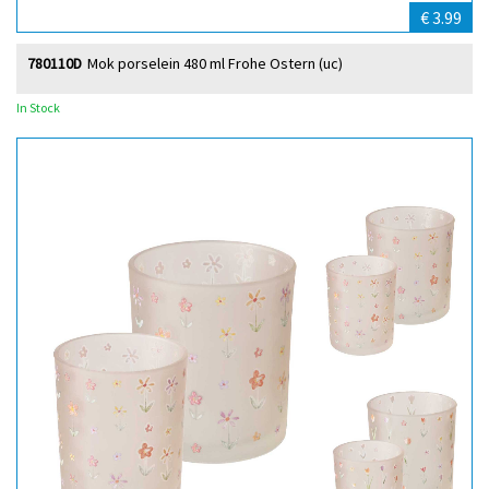
€ 3.99
780110D
Mok porselein 480 ml Frohe Ostern (uc)
In Stock