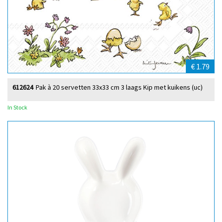
€ 1.79
612624
Pak à 20 servetten 33x33 cm 3 laags Kip met kuikens (uc)
In Stock