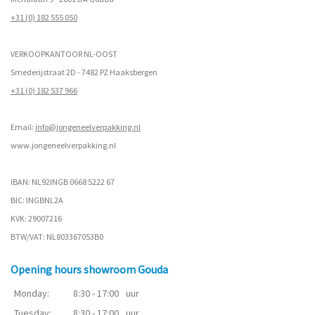
+31 (0) 182 555 050
VERKOOPKANTOOR NL-OOST
Smederijstraat 2D - 7482 PZ Haaksbergen
+31 (0) 182 537 966
Email:
info@jongeneelverpakking.nl
www.
jongeneelverpakking.nl
IBAN: NL92INGB 0668 5222 67
BIC: INGBNL2A
KVK: 29007216
BTW/VAT: NL803367053B0
Opening hours showroom Gouda
Monday:
8:30 - 17:00
uur
Tuesday:
8:30 - 17:00
uur