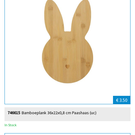
€ 3.50
746615
Bamboeplank 36x22x0,8 cm Paashaas (uc)
In Stock