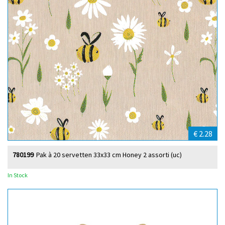
€ 2.28
780199
Pak à 20 servetten 33x33 cm Honey 2 assorti (uc)
In Stock