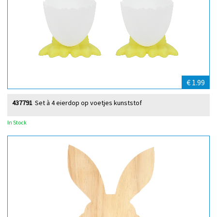
€ 1.99
437791
Set à 4 eierdop op voetjes kunststof
In Stock