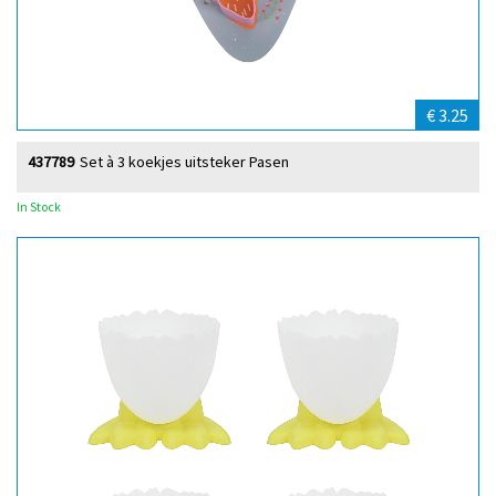
€ 3.25
437789
Set à 3 koekjes uitsteker Pasen
In Stock