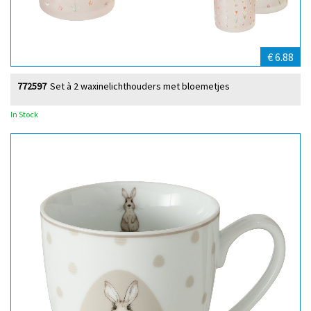
€ 6.88
772597
Set à 2 waxinelichthouders met bloemetjes
In Stock