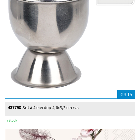
€ 3.15
437790
Set à 4 eierdop 4,6x5,2 cm rvs
In Stock