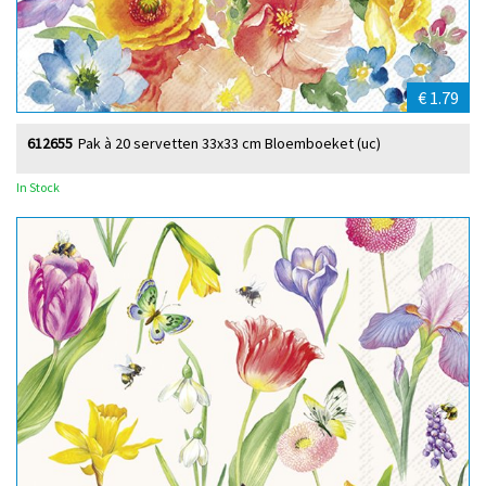
€ 1.79
612655
Pak à 20 servetten 33x33 cm Bloemboeket (uc)
In Stock