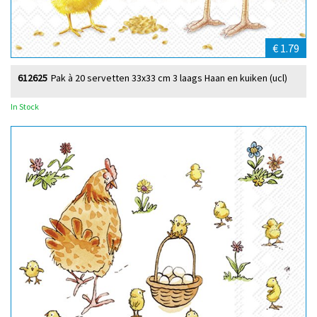
€ 1.79
612625
Pak à 20 servetten 33x33 cm 3 laags Haan en kuiken (ucl)
In Stock