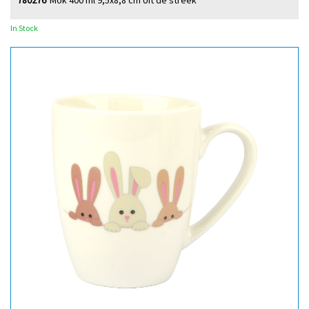
780276
Mok 400 ml 9,5x8,8 cm Uit de streek
In Stock