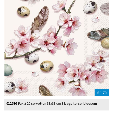
€ 1.79
612636
Pak à 20 servetten 33x33 cm 3 laags kersenbloesem