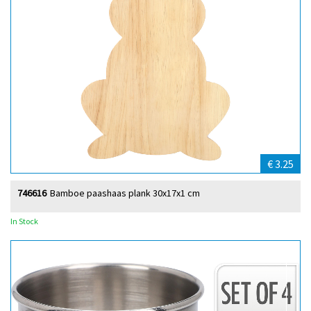
€ 3.25
746616
Bamboe paashaas plank 30x17x1 cm
In Stock