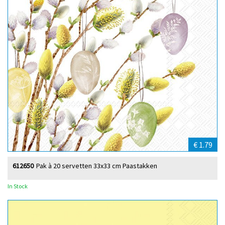
€ 1.79
612650
Pak à 20 servetten 33x33 cm Paastakken
In Stock