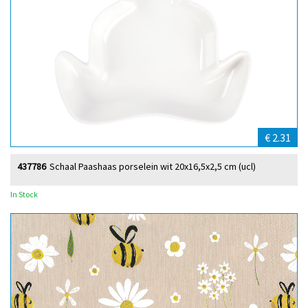
€ 2.31
437786
Schaal Paashaas porselein wit 20x16,5x2,5 cm (ucl)
In Stock