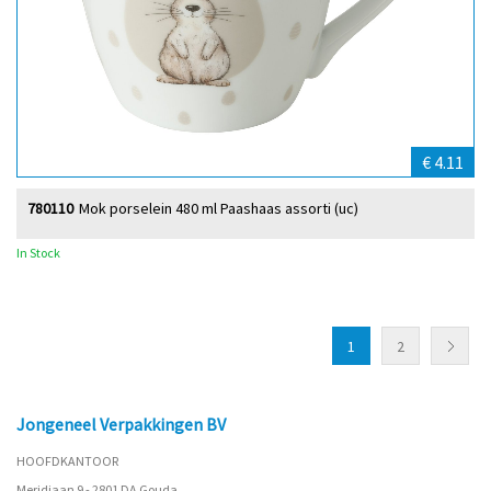
€ 4.11
780110
Mok porselein 480 ml Paashaas assorti (uc)
In Stock
1
2
Jongeneel Verpakkingen BV
HOOFDKANTOOR
Meridiaan 9 - 2801 DA Gouda