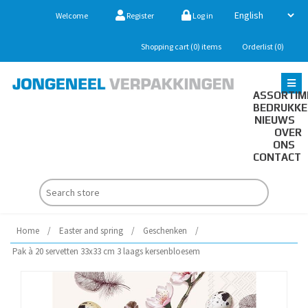
Welcome
Register
Log in
Shopping cart
(0)
items
Orderlist
(0)
ASSORTIM
BEDRUKK
NIEUWS
OVER
ONS
CONTACT
Home
/
Easter and spring
/
Geschenken
/
Pak à 20 servetten 33x33 cm 3 laags kersenbloesem