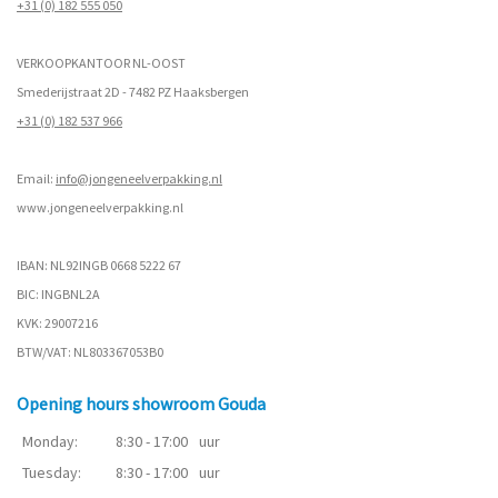
+31 (0) 182 555 050
VERKOOPKANTOOR NL-OOST
Smederijstraat 2D - 7482 PZ Haaksbergen
+31 (0) 182 537 966
Email:
info@jongeneelverpakking.nl
www.
jongeneelverpakking.nl
IBAN: NL92INGB 0668 5222 67
BIC: INGBNL2A
KVK: 29007216
BTW/VAT: NL803367053B0
Opening hours showroom Gouda
Monday:
8:30 - 17:00
uur
Tuesday:
8:30 - 17:00
uur