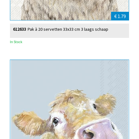
€ 1.79
612633
Pak à 20 servetten 33x33 cm 3 laags schaap
In Stock