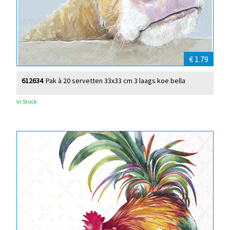
€ 1.79
612634
Pak à 20 servetten 33x33 cm 3 laags koe bella
In Stock