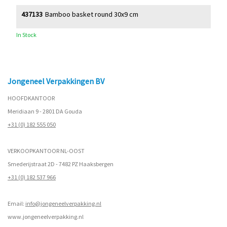
437133
Bamboo basket round 30x9 cm
In Stock
Jongeneel Verpakkingen BV
HOOFDKANTOOR
Meridiaan 9 - 2801 DA Gouda
+31 (0) 182 555 050
VERKOOPKANTOOR NL-OOST
Smederijstraat 2D - 7482 PZ Haaksbergen
+31 (0) 182 537 966
Email:
info@jongeneelverpakking.nl
www.
jongeneelverpakking.nl