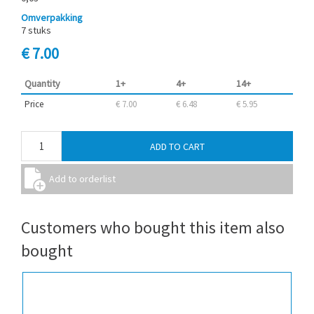
Omverpakking
7 stuks
€ 7.00
Quantity
1+
4+
14+
Price
€ 7.00
€ 6.48
€ 5.95
Customers who bought this item also
bought