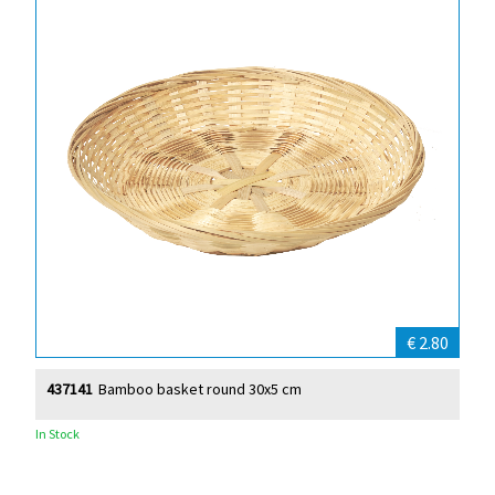
€ 2.80
437141
Bamboo basket round 30x5 cm
In Stock