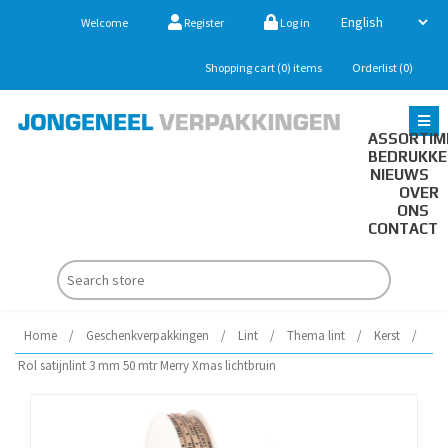
Welcome
Register
Log in
Shopping cart
(0)
items
Orderlist
(0)
ASSORTIM
BEDRUKK
NIEUWS
OVER
ONS
CONTACT
Home
/
Geschenkverpakkingen
/
Lint
/
Thema lint
/
Kerst
/
Rol satijnlint 3 mm 50 mtr Merry Xmas lichtbruin