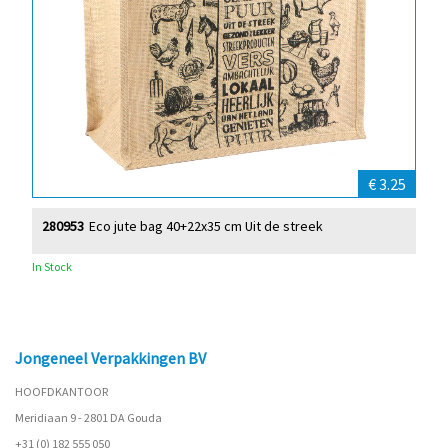
€ 3.25
280953
Eco jute bag 40+22x35 cm Uit de streek
In Stock
Jongeneel Verpakkingen BV
HOOFDKANTOOR
Meridiaan 9 - 2801 DA Gouda
+31 (0) 182 555 050