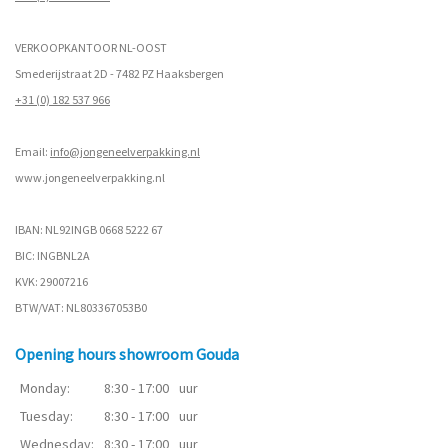
VERKOOPKANTOOR NL-OOST
Smederijstraat 2D - 7482 PZ Haaksbergen
+31 (0) 182 537 966
Email:
info@jongeneelverpakking.nl
www.
jongeneelverpakking.nl
IBAN: NL92INGB 0668 5222 67
BIC: INGBNL2A
KVK: 29007216
BTW/VAT: NL803367053B0
Opening hours showroom Gouda
Monday:
8:30 - 17:00
uur
Tuesday:
8:30 - 17:00
uur
Wednesday:
8:30 - 17:00
uur