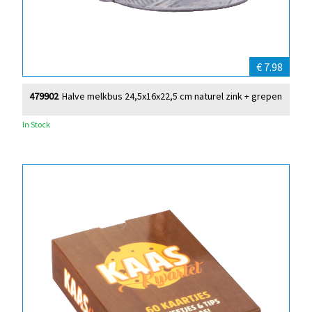
€ 7.98
479902
Halve melkbus 24,5x16x22,5 cm naturel zink + grepen
In Stock