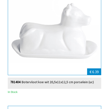
€ 6.39
781404
Botervloot koe wit 20,5x11x12,5 cm porselein (uc)
In Stock