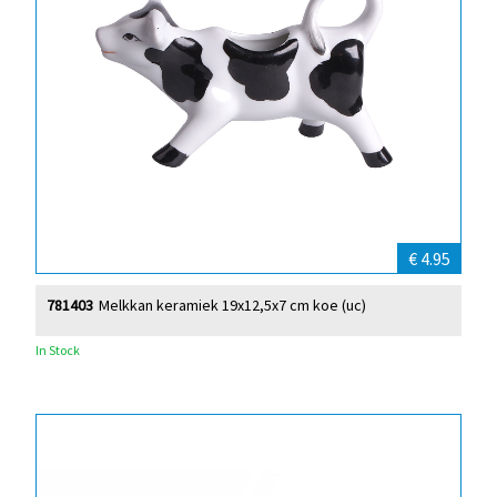
€ 4.95
781403
Melkkan keramiek 19x12,5x7 cm koe (uc)
In Stock