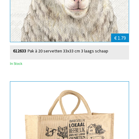
€ 1.79
612633
Pak à 20 servetten 33x33 cm 3 laags schaap
In Stock