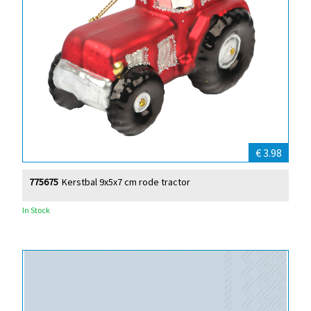
€ 3.98
775675
Kerstbal 9x5x7 cm rode tractor
In Stock