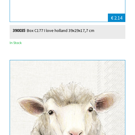
€ 2.14
390035
Box C177 I love holland 39x29x17,7 cm
In Stock