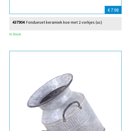
€ 7.98
437904
Fondueset keramiek koe met 2 vorkjes (uc)
In Stock