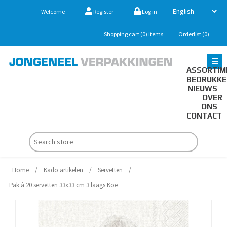
Welcome
Register
Log in
Shopping cart
(0)
items
Orderlist
(0)
ASSORTIM
BEDRUKK
NIEUWS
OVER
ONS
CONTACT
Home
/
Kado artikelen
/
Servetten
/
Pak à 20 servetten 33x33 cm 3 laags Koe