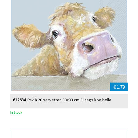
€ 1.79
612634
Pak à 20 servetten 33x33 cm 3 laags koe bella
In Stock