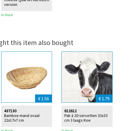
version
In Stock
ht this item also bought
€ 1.56
€ 1.79
437130
612612
Bamboe mand ovaal
Pak à 20 servetten 33x33
22x17x7 cm
cm 3 laags Koe
In Stock
In Stock