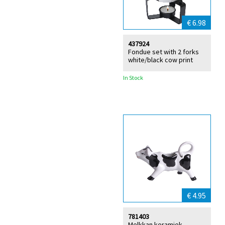
€ 6.98
437924
Fondue set with 2 forks
white/black cow print
In Stock
€ 4.95
781403
Melkkan keramiek