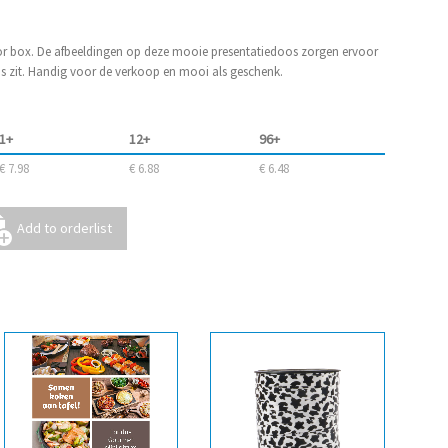
lor box. De afbeeldingen op deze mooie presentatiedoos zorgen ervoor
os zit. Handig voor de verkoop en mooi als geschenk.
1+
12+
96+
€ 7.98
€ 6.88
€ 6.48