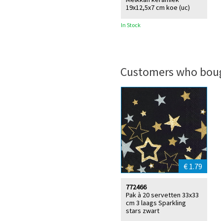
19x12,5x7 cm koe (uc)
In Stock
Customers who boug
€ 1.79
772466
Pak à 20 servetten 33x33
cm 3 laags Sparkling
stars zwart