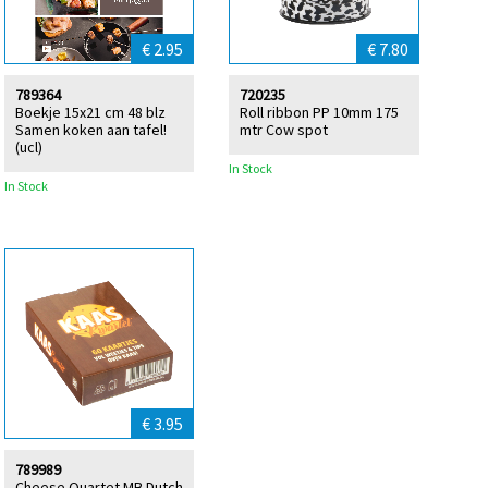
€ 2.95
€ 7.80
789364
720235
Boekje 15x21 cm 48 blz
Roll ribbon PP 10mm 175
Samen koken aan tafel!
mtr Cow spot
(ucl)
In Stock
In Stock
€ 3.95
789989
Cheese Quartet MB Dutch