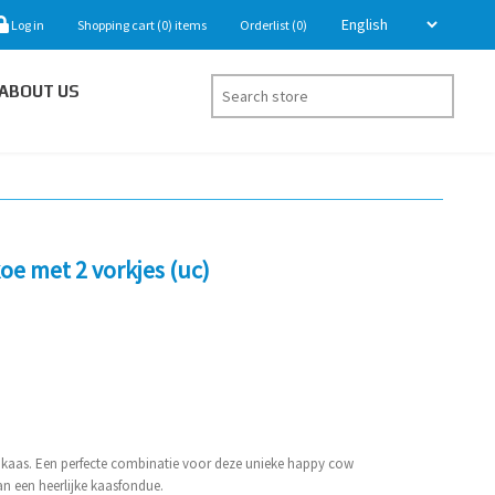
Log in
Shopping cart
(0)
items
Orderlist
(0)
ABOUT US
e met 2 vorkjes (uc)
jke kaas. Een perfecte combinatie voor deze unieke happy cow
n een heerlijke kaasfondue.