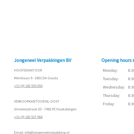
Jongeneel Verpakkingen BV
Opening hours
Monday:
8:3
HOOFDKANTOOR
Meridiaan 9 - 2801 DA Gouda
Tuesday:
8:3
+31 (0) 182 555 050
Wednesday:
8:3
Thursday:
8:3
VERKOOPKANTOOR NL-OOST
Friday:
8:3
Smederijstraat 2D - 7482 PZ Haaksbergen
+31 (0) 182 537 966
Email:
info@jongeneelverpakking.nl