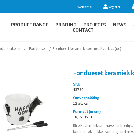
Welcome
Register
PRODUCT RANGE
PRINTING
PROJECTS
NEWS
CONTACT
ado artikelen
/
Fondueset
/
Fondueset keramiek koe met 2 vorkjes (uc)
Fondueset keramiek ko
SKU
437904
Omverpakking
12 stuks
Formaat (in cm)
18,5x11x11,5
Blije koeien, lekkere zuivel en heerli
fonduemok. Lekker samen genieten va