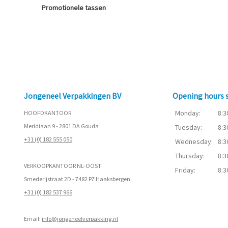
Promotionele tassen
Jongeneel Verpakkingen BV
Opening hours
Monday:
8:3
HOOFDKANTOOR
Meridiaan 9 - 2801 DA Gouda
Tuesday:
8:3
+31 (0) 182 555 050
Wednesday:
8:3
Thursday:
8:3
VERKOOPKANTOOR NL-OOST
Friday:
8:3
Smederijstraat 2D - 7482 PZ Haaksbergen
+31 (0) 182 537 966
Email:
info@jongeneelverpakking.nl