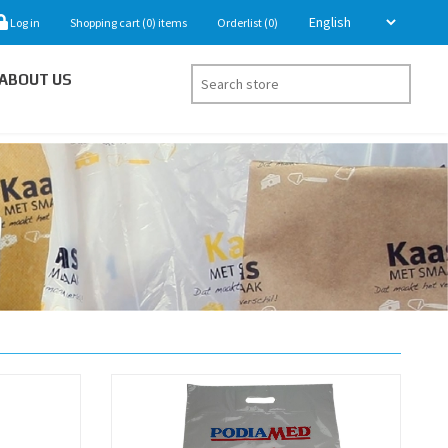
Log in
Shopping cart
(0)
items
Orderlist
(0)
ABOUT US