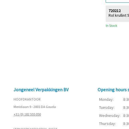
720212
Rol krullint
In Stock
Jongeneel Verpakkingen BV
Opening hours
Monday:
8:3
HOOFDKANTOOR
Meridiaan 9 - 2801 DA Gouda
Tuesday:
8:3
+31 (0) 182 555 050
Wednesday:
8:3
Thursday:
8:3