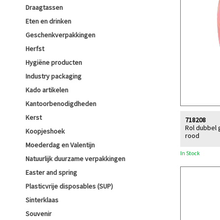
Draagtassen
Eten en drinken
Geschenkverpakkingen
Herfst
Hygiëne producten
Industry packaging
Kado artikelen
Kantoorbenodigdheden
Kerst
718208
Rol dubbel g
Koopjeshoek
rood
Moederdag en Valentijn
In Stock
Natuurlijk duurzame verpakkingen
Easter and spring
Plasticvrije disposables (SUP)
Sinterklaas
Souvenir