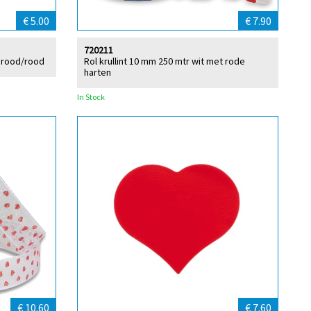
€ 5.00
€ 7.90
720211
s rood/rood
Rol krullint 10 mm 250 mtr wit met rode
harten
In Stock
€ 10.60
€ 7.60