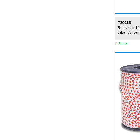
720213
Rol krullint
zilver/zilver
In Stock