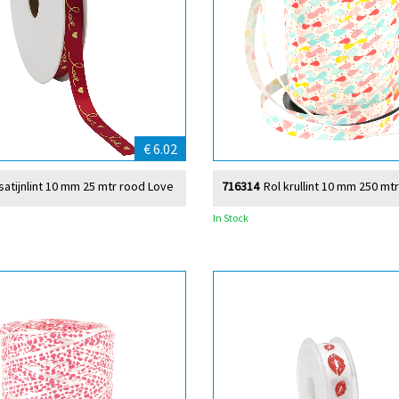
€ 6.02
satijnlint 10 mm 25 mtr rood Love
716314
Rol krullint 10 mm 250 mtr
In Stock