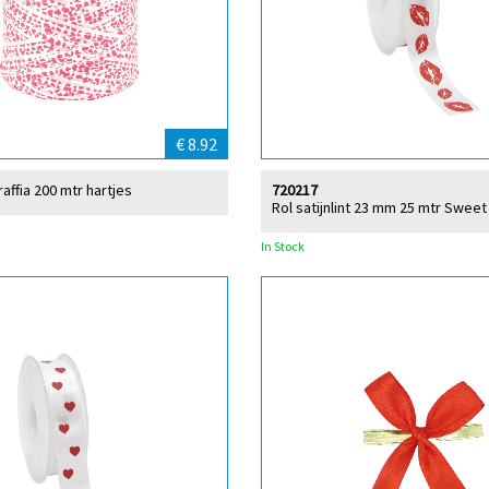
€ 8.92
raffia 200 mtr hartjes
720217
Rol satijnlint 23 mm 25 mtr Sweet 
In Stock