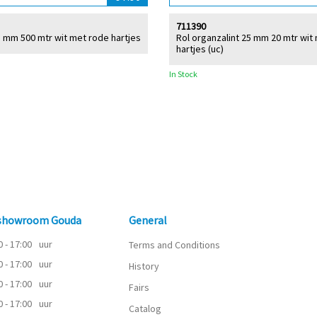
711390
 5 mm 500 mtr wit met rode hartjes
Rol organzalint 25 mm 20 mtr wit
hartjes (uc)
In Stock
 showroom Gouda
General
0 - 17:00
uur
Terms and Conditions
0 - 17:00
uur
History
0 - 17:00
uur
Fairs
0 - 17:00
uur
Catalog