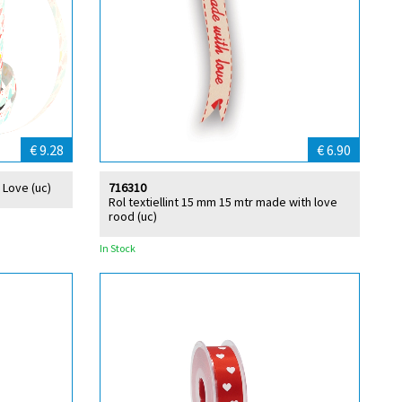
€ 9.28
€ 6.90
 Love (uc)
716310
Rol textiellint 15 mm 15 mtr made with love
rood (uc)
In Stock