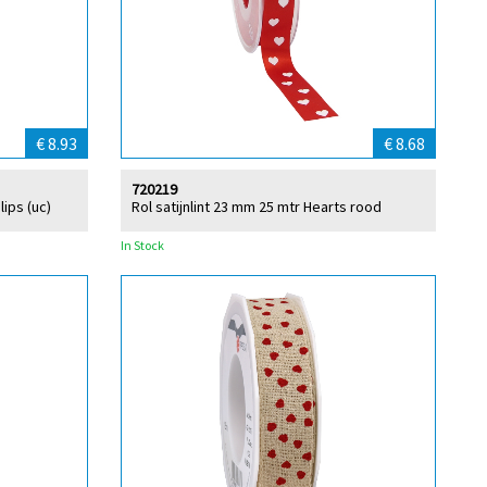
€ 8.93
€ 8.68
720219
lips (uc)
Rol satijnlint 23 mm 25 mtr Hearts rood
In Stock