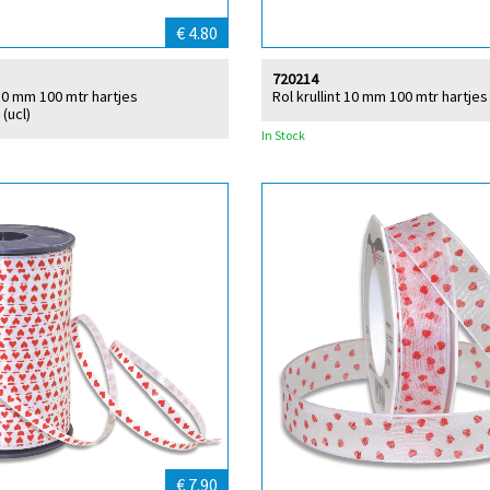
€ 4.80
720214
 10 mm 100 mtr hartjes
Rol krullint 10 mm 100 mtr hartje
 (ucl)
In Stock
€ 7.90