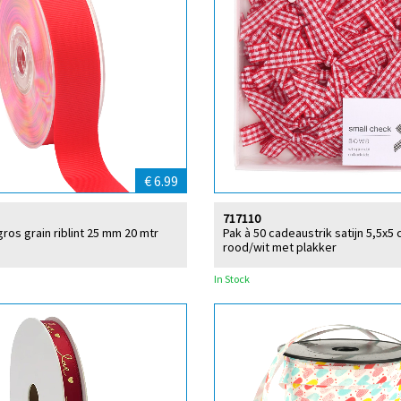
€ 6.99
717110
ros grain riblint 25 mm 20 mtr
Pak à 50 cadeaustrik satijn 5,5x5 
rood/wit met plakker
In Stock