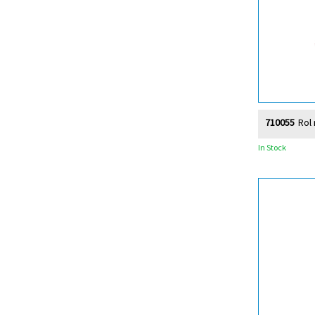
710055
Rol 
In Stock