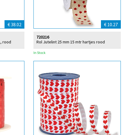
€ 38.02
€ 10.27
720216
p, rood
Rol Jutelint 25 mm 15 mtr hartjes rood
In Stock