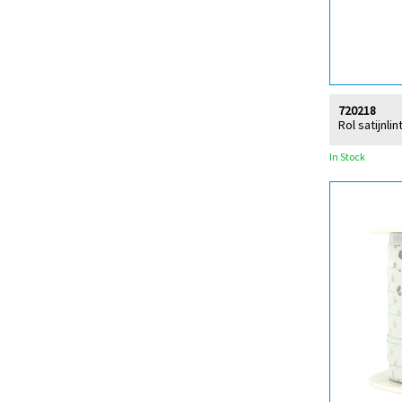
720218
Rol satijnli
In Stock