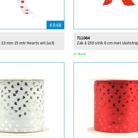
€ 8.68
711064
nt 23 mm 25 mtr Hearts wit (ucl)
Zak à 250 strik 6 cm met sluitstri
In Stock