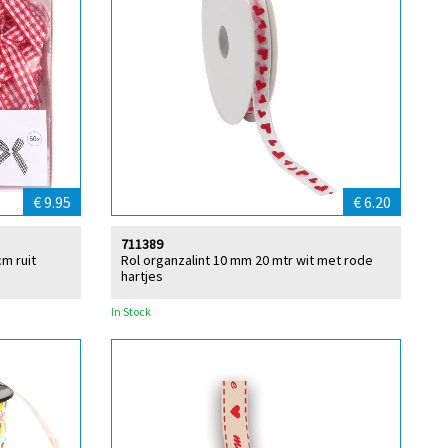
€ 9.95
€ 6.20
711389
cm ruit
Rol organzalint 10 mm 20 mtr wit met rode
hartjes
In Stock