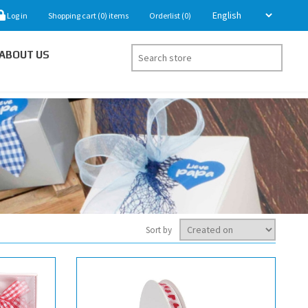
Log in
Shopping cart
(0)
items
Orderlist
(0)
ABOUT US
Sort by