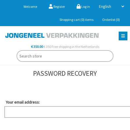
Welcome
Register
Log in
Shopping cart
(0)
items
Orderlist
(0)
€ 350.00
€ 350 Free shipping in the Netherlands
PASSWORD RECOVERY
Your email address: