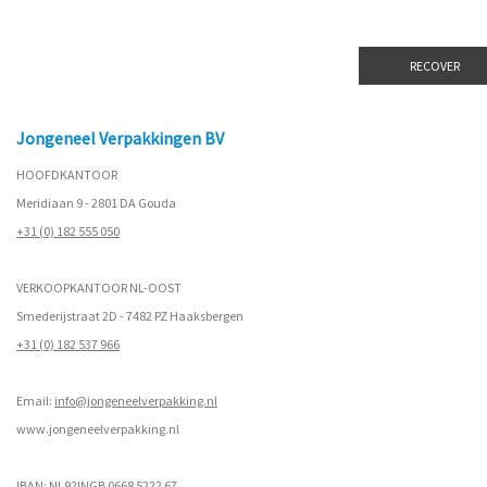
Jongeneel Verpakkingen BV
HOOFDKANTOOR
Meridiaan 9 - 2801 DA Gouda
+31 (0) 182 555 050
VERKOOPKANTOOR NL-OOST
Smederijstraat 2D - 7482 PZ Haaksbergen
+31 (0) 182 537 966
Email:
info@jongeneelverpakking.nl
www.
jongeneelverpakking.nl
IBAN: NL92INGB 0668 5222 67