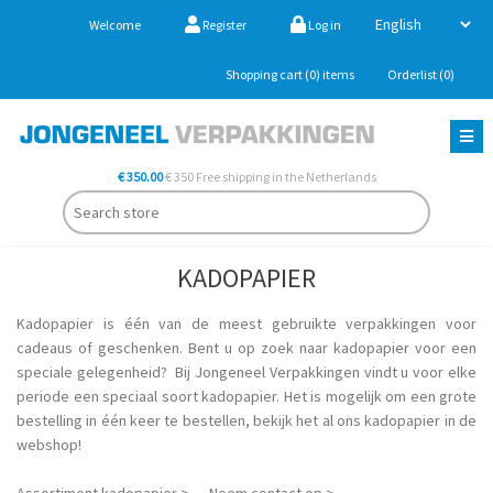
Welcome
Register
Log in
Shopping cart
(0)
items
Orderlist
(0)
€ 350.00
€ 350 Free shipping in the Netherlands
KADOPAPIER
Kadopapier is één van de meest gebruikte verpakkingen voor
cadeaus of geschenken. Bent u op zoek naar kadopapier voor een
speciale gelegenheid? Bij Jongeneel Verpakkingen vindt u voor elke
periode een speciaal soort kadopapier. Het is mogelijk om een grote
bestelling in één keer te bestellen, bekijk het al ons kadopapier in de
webshop!
Assortiment kadopapier >
Neem contact op >