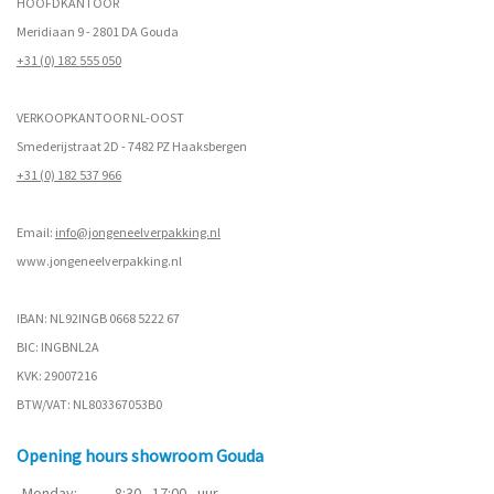
HOOFDKANTOOR
Meridiaan 9 - 2801 DA Gouda
+31 (0) 182 555 050
VERKOOPKANTOOR NL-OOST
Smederijstraat 2D - 7482 PZ Haaksbergen
+31 (0) 182 537 966
Email:
info@jongeneelverpakking.nl
www.
jongeneelverpakking.nl
IBAN: NL92INGB 0668 5222 67
BIC: INGBNL2A
KVK: 29007216
BTW/VAT: NL803367053B0
Opening hours showroom Gouda
Monday:
8:30 - 17:00
uur