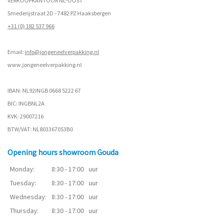
VERKOOPKANTOOR NL-OOST
Smederijstraat 2D - 7482 PZ Haaksbergen
+31 (0) 182 537 966
Email:
info@jongeneelverpakking.nl
www.
jongeneelverpakking.nl
IBAN: NL92INGB 0668 5222 67
BIC: INGBNL2A
KVK: 29007216
BTW/VAT: NL803367053B0
Opening hours showroom Gouda
Monday:
8:30 - 17:00
uur
Tuesday:
8:30 - 17:00
uur
Wednesday:
8:30 - 17:00
uur
Thursday:
8:30 - 17:00
uur