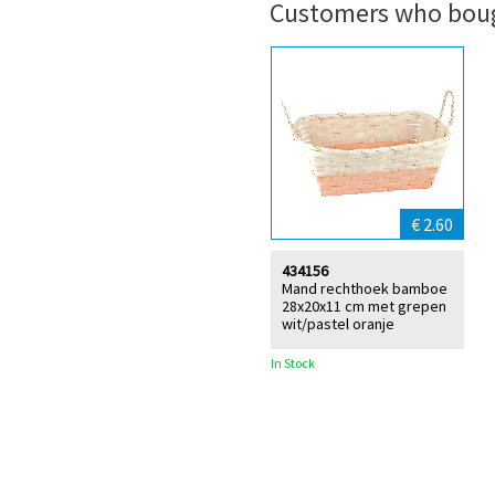
Customers who boug
€ 2.60
434156
Mand rechthoek bamboe
28x20x11 cm met grepen
wit/pastel oranje
In Stock