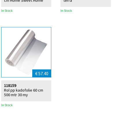
cm Home Sweet Home
terra
In Stock
In Stock
€ 57.40
118159
Rol pp kadofolie 60 cm
500 mtr 30 my
In Stock