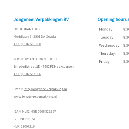
Jongeneel Verpakkingen BV
Opening hours
Monday:
8:3
HOOFDKANTOOR
Meridiaan 9 - 2801 DA Gouda
Tuesday:
8:3
+31 (0) 182 555 050
Wednesday:
8:3
Thursday:
8:3
VERKOOPKANTOOR NL-OOST
Friday:
8:3
Smederijstraat 2D - 7482 PZ Haaksbergen
+31 (0) 182 537 966
Email:
info@jongeneelverpakking.nl
www.
jongeneelverpakking.nl
IBAN: NL92INGB 0668 5222 67
BIC: INGBNL2A
KVK: 29007216