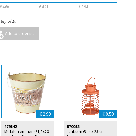
€ 4.60
€ 4.21
€ 3.94
ity of 10
€ 2.90
€ 8.50
479842
870033
Metalen emmer r21,5x20
Lantaarn Ø14 x 23 cm