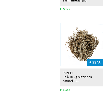
zalm, metaal (uc)
In Stock
€ 33.35
392111
Ds à 10 kg sizzlepak
naturel 011
In Stock