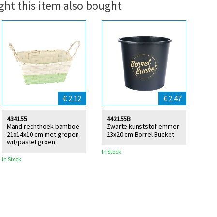
ht this item also bought
€ 2.12
€ 2.47
434155
442155B
Mand rechthoek bamboe
Zwarte kunststof emmer
21x14x10 cm met grepen
23x20 cm Borrel Bucket
wit/pastel groen
In Stock
In Stock