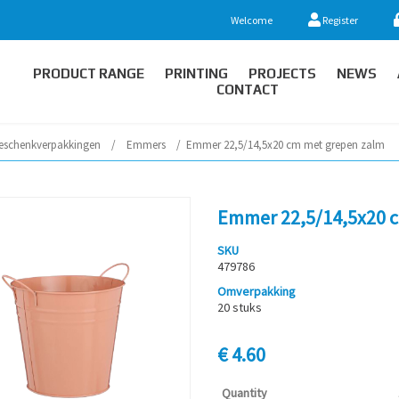
Welcome
Register
PRODUCT RANGE
PRINTING
PROJECTS
NEWS
CONTACT
eschenkverpakkingen
/
Emmers
/
Emmer 22,5/14,5x20 cm met grepen zalm
Emmer 22,5/14,5x20 
SKU
479786
Omverpakking
20 stuks
€ 4.60
Quantity