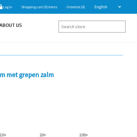
Log in
Shopping cart
(0)
items
Orderlist
(0)
ABOUT US
cm met grepen zalm
10+
20+
100+