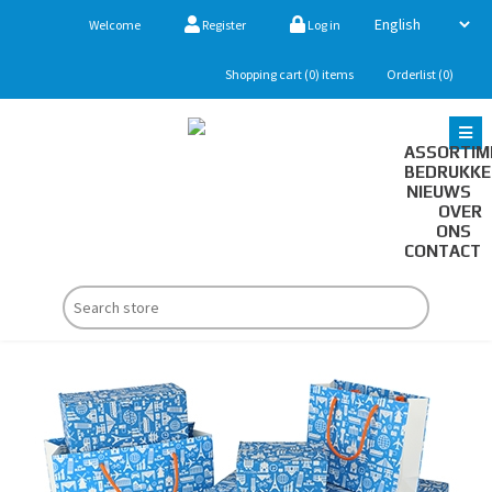
Welcome
Register
Log in
Shopping cart
(0)
items
Orderlist
(0)
ASSORTIM
BEDRUKK
NIEUWS
OVER
ONS
CONTACT