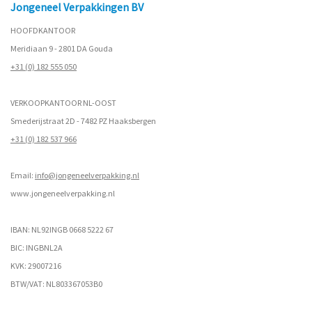
Jongeneel Verpakkingen BV
HOOFDKANTOOR
Meridiaan 9 - 2801 DA Gouda
+31 (0) 182 555 050
VERKOOPKANTOOR NL-OOST
Smederijstraat 2D - 7482 PZ Haaksbergen
+31 (0) 182 537 966
Email:
info@jongeneelverpakking.nl
www.
jongeneelverpakking.nl
IBAN: NL92INGB 0668 5222 67
BIC: INGBNL2A
KVK: 29007216
BTW/VAT: NL803367053B0