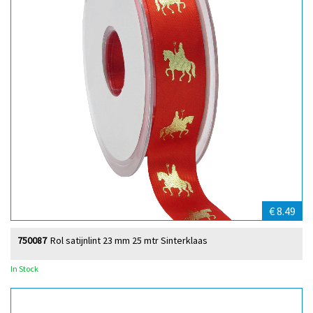
€ 8.49
750087
Rol satijnlint 23 mm 25 mtr Sinterklaas
In Stock