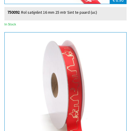
€ 6.90
750092
Rol satijnlint 16 mm 25 mtr Sint te paard (uc)
In Stock