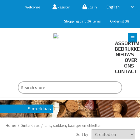
Welcome
Register
Log in
Shopping cart
(0)
items
Orderlist
(0)
ASSORTIM
BEDRUKK
NIEUWS
OVER
ONS
CONTACT
Home
/
Sinterklaas
/
Lint, strikken, kaartjes en etiketten
Sort by