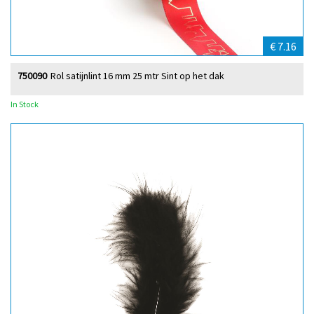
€ 7.16
750090
Rol satijnlint 16 mm 25 mtr Sint op het dak
In Stock