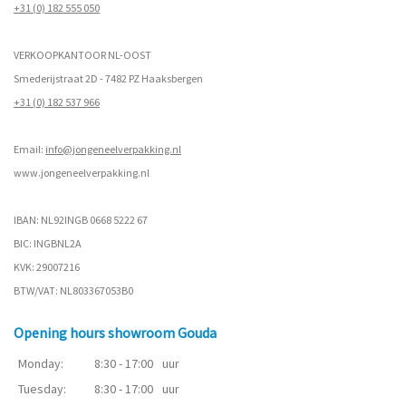
+31 (0) 182 555 050
VERKOOPKANTOOR NL-OOST
Smederijstraat 2D - 7482 PZ Haaksbergen
+31 (0) 182 537 966
Email:
info@jongeneelverpakking.nl
www.
jongeneelverpakking.nl
IBAN: NL92INGB 0668 5222 67
BIC: INGBNL2A
KVK: 29007216
BTW/VAT: NL803367053B0
Opening hours showroom Gouda
Monday:
8:30 - 17:00
uur
Tuesday:
8:30 - 17:00
uur