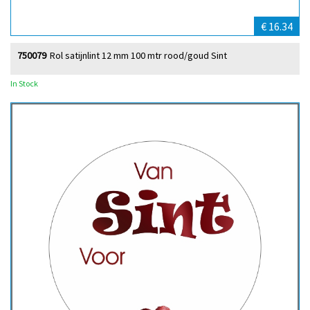
€ 16.34
750079
Rol satijnlint 12 mm 100 mtr rood/goud Sint
In Stock