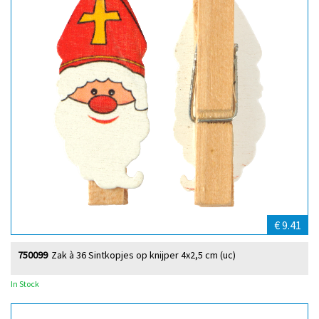
€ 9.41
750099
Zak à 36 Sintkopjes op knijper 4x2,5 cm (uc)
In Stock